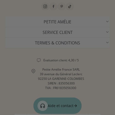
quotidien, développent leur langage et leur motricité fine.
Nos ensembles de dinette, avec leurs accessoires détaillés,
rappellent les cuisines de notre propre enfance tout en
répondant aux attentes actuelles.
PETITE AMÉLIE
SERVICE CLIENT
QUE CHOISIR POUR UN ENFANT
PASSIONNÉ PAR LES VÉHICULES ?
TERMES & CONDITIONS
Le
garage en bois
est un vrai succès : il est livré avec des
petites voitures, un hélicoptère et même un ascenseur. Pour
Evaluation client: 4,30 / 5
varier les plaisirs, vous trouverez aussi des trains, des
camions ou des bus colorés dans notre sélection dédiée aux
Petite Amélie France SARL
véhicules.
39 avenue du Général Leclerc
92250 LA GARENNE-COLOMBES
SIREN : 835056300
EXISTE-T-IL DES JOUETS EN BOIS
TVA : FR61835056300
POUR LES PLUS PETITS ?
Oui, plusieurs modèles sont conçus pour les jeunes enfants.
Aide et contact
Les
jeux de motricité en bois
, par exemple, sont idéaux dès 12