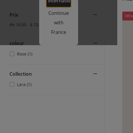
international
Continue
Prix
Offre
with
de 14,50 - à 15,00
France
colour
Rose (1)
Collection
Lara (1)