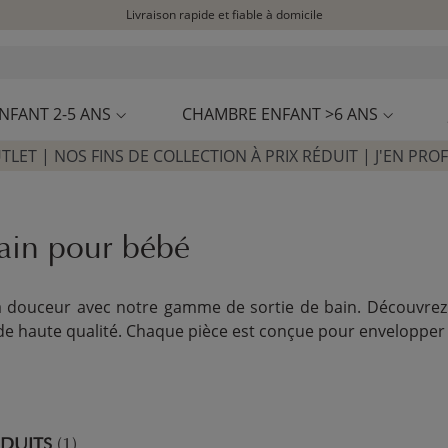
Livraison rapide et fiable à domicile
Visitez notre concept store à La Garennes-Colombes (92)
Avis clients
4,30/5
NFANT 2-5 ANS
CHAMBRE ENFANT >6 ANS
TLET | NOS FINS DE COLLECTION À PRIX RÉDUIT | J'EN PROF
ain pour bébé
 la douceur avec notre gamme de sortie de bain. Découvrez
 de haute qualité. Chaque pièce est conçue pour envelopper
DUITS
(1)