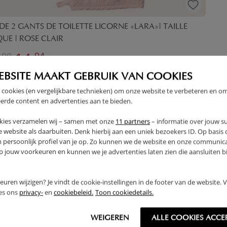
DE 2 GANTS DE TOILETTE LICORNE «LARA»| TAILLE
UE | ROSE CLAIR
14,
,
94
90
EBSITE MAAKT GEBRUIK VAN COOKIES
 cookies (en vergelijkbare technieken) om onze website te verbeteren en o
erde content en advertenties aan te bieden.
kies verzamelen wij – samen met onze
11 partners
– informatie over jouw s
1 - 1 sur 1 rés
 website als daarbuiten. Denk hierbij aan een uniek bezoekers ID. Op basis
n persoonlijk profiel van je op. Zo kunnen we de website en onze communica
jouw voorkeuren en kunnen we je advertenties laten zien die aansluiten bi
rkeuren wijzigen? Je vindt de cookie-instellingen in de footer van de website.
ees ons
privacy-
en
cookiebeleid.
Toon cookiedetails.
BAIN POUR BÉBÉ ?
nez en compte le matériau, la taille et l'absorption. Opte
WEIGEREN
ALLE COOKIES ACCE
ent. Notre collection de sortie de bain bébé assure un ma