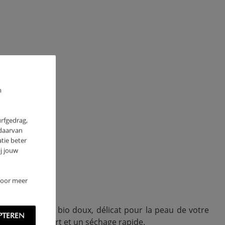
m
urfgedrag,
ultats
 daarvan
tie beter
j jouw
 Voor meer
z pour du coton bio doux, délicat pour la peau de votre
PTEREN
ximum de confort et un séchage rapide.