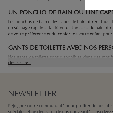
UN PONCHO DE BAIN OU UNE CAPE 
Les ponchos de bain et les capes de bain offrent tous 
un séchage rapide et la détente. Une cape de bain off
de votre préférence et du confort de votre enfant pour
GANTS DE TOILETTE AVEC NOS PE
Nos gants de toilette sont disponibles dans des motif
gants de toilette ludiques rendent le nettoyage plus ag
Lire la suite...
RENDEZ L'HEURE DU BAIN AMUSAN
Transformez l'heure du bain en aventure avec nos produ
le bain de votre bébé plus engageant et divertissant. 
NEWSLETTER
Rejoignez notre communauté pour profiter de nos offr
spéciales et ne rien rater de nos nouveautés. Inscrivez-