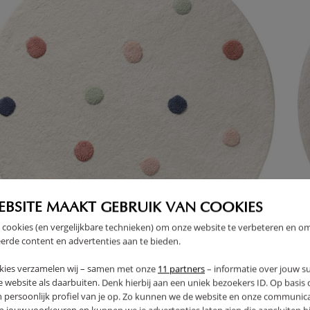
EBSITE MAAKT GEBRUIK VAN COOKIES
 cookies (en vergelijkbare technieken) om onze website te verbeteren en o
erde content en advertenties aan te bieden.
kies verzamelen wij – samen met onze
11 partners
– informatie over jouw s
S ROND ENFANT LAVABLE À POIS ROSE BLEU VERT
TA
 website als daarbuiten. Denk hierbij aan een uniek bezoekers ID. Op basis
0CM
PO
n persoonlijk profiel van je op. Zo kunnen we de website en onze communica