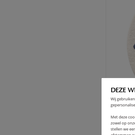
DEZE W
Wij gebruiken
gepersonalise
Met deze coo
TAPI
zowel op onze
Ø11
stellen we ee