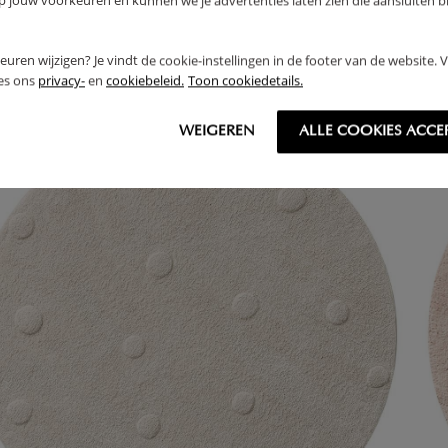
,
59
95
jouw voorkeuren en kunnen we je advertenties laten zien die aansluiten bi
rkeuren wijzigen? Je vindt de cookie-instellingen in de footer van de website.
ees ons
privacy-
en
cookiebeleid.
Toon cookiedetails.
WEIGEREN
ALLE COOKIES ACCE