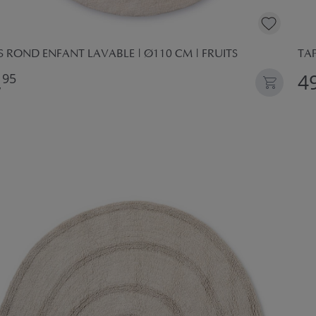
S ROND ENFANT LAVABLE | Ø110 CM | FRUITS
TAP
,
49
95