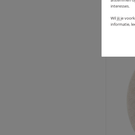
59
afstemmen op 
interesses.
Wil jij je voo
informatie, l