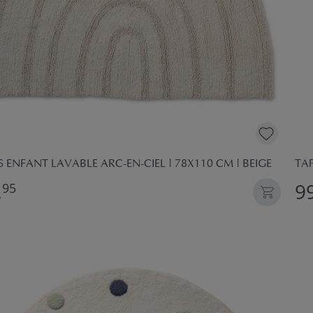
S ENFANT LAVABLE ARC-EN-CIEL | 78X110 CM | BEIGE
TAP
,
99
95