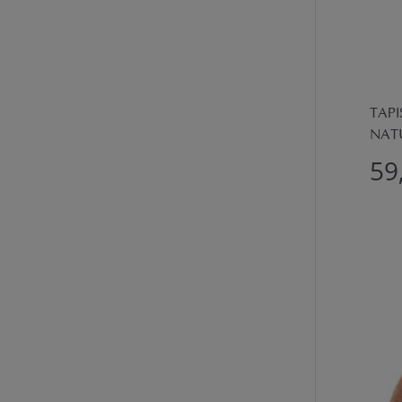
TAP
NATU
59