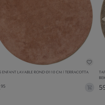
S ENFANT LAVABLE ROND Ø110 CM | TERRACOTTA
TAP
BEI
,
59
95