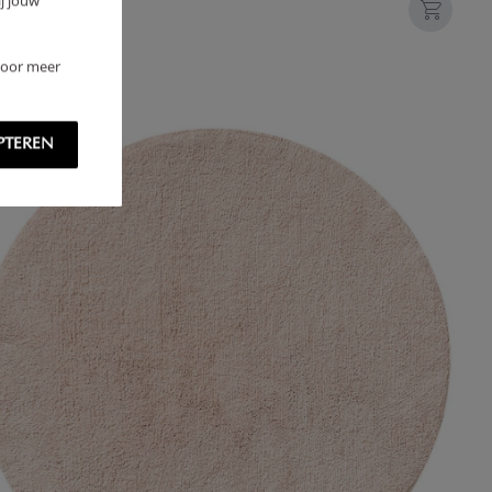
,
95
j jouw
 Voor meer
PTEREN