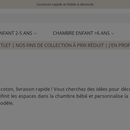
Visitez notre concept store à La Garennes-Colombes (92)
Avis clients
4,28/5
NFANT 2-5 ANS
CHAMBRE ENFANT >6 ANS
TLET | NOS FINS DE COLLECTION À PRIX RÉDUIT | J'EN PROF
n coton, livraison rapide ! Vous cherchez des idées pour dé
éfinit les espaces dans la chambre bébé et personnalise la 
modèle.