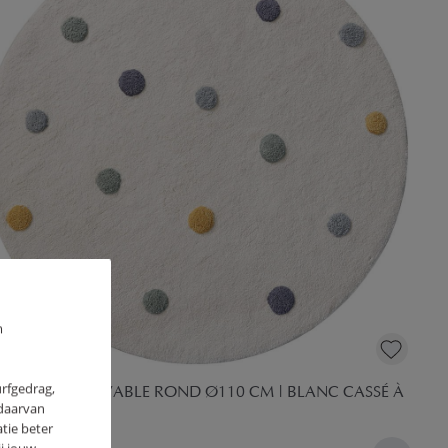
m
urfgedrag,
PIS ENFANT LAVABLE ROND Ø110 CM | BLANC CASSÉ À
 daarvan
IS COLORÉS
tie beter