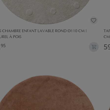
IS CHAMBRE ENFANT LAVABLE ROND Ø110 CM |
TA
REL À POIS
CM 
,
59
95