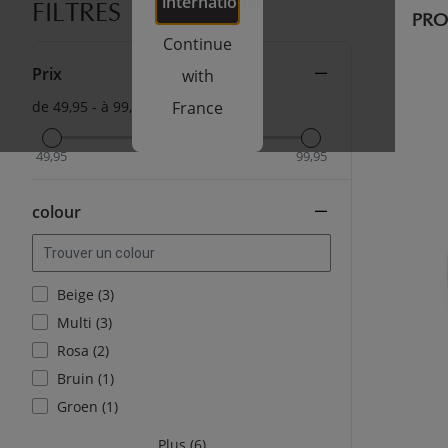
international
FILTRES
PRO
Continue
Prix
with
de 49,95 - à 99,95
France
49,95
99,95
colour
Beige (3)
Multi (3)
Rosa (2)
Bruin (1)
Groen (1)
Plus (6)