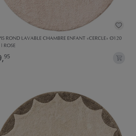
PIS ROND LAVABLE CHAMBRE ENFANT «CERCLE» Ø120
| ROSE
,
95