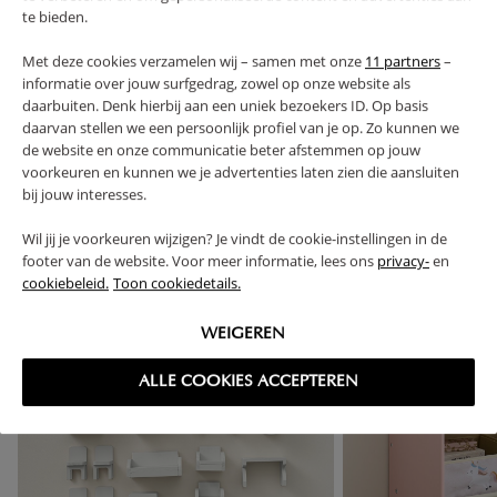
te bieden.
FAQ
Met deze cookies verzamelen wij – samen met onze
11 partners
–
informatie over jouw surfgedrag, zowel op onze website als
RETOURS
daarbuiten. Denk hierbij aan een uniek bezoekers ID. Op basis
daarvan stellen we een persoonlijk profiel van je op. Zo kunnen we
de website en onze communicatie beter afstemmen op jouw
voorkeuren en kunnen we je advertenties laten zien die aansluiten
bij jouw interesses.
High-contrast mode
Wil jij je voorkeuren wijzigen? Je vindt de cookie-instellingen in de
SOUVENT ACHETÉS ENSEMBLE
footer van de website. Voor meer informatie, lees ons
privacy-
en
cookiebeleid.
Toon cookiedetails.
OUTLET
WEIGEREN
ALLE COOKIES ACCEPTEREN