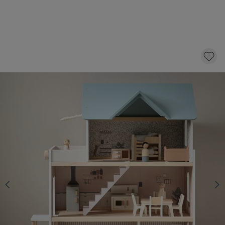
MAISON DE POUPÉE « CAMPAGNE » | INCL.
14 MEUBLES DE POUPÉE | 81 CM | BLANC &
BLEU PASTEL
99,
95
dont éco-participation 2,62
AJOUTER AU PANIER
En stock