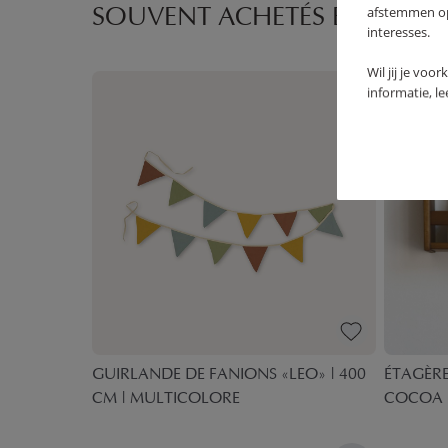
afstemmen op 
SOUVENT ACHETÉS ENSEMBL
interesses.
Wil jij je voo
informatie, l
ISE» |
GUIRLANDE DE FANIONS «LEO» | 400
ÉTAGÈRE
CM | MULTICOLORE
COCOA