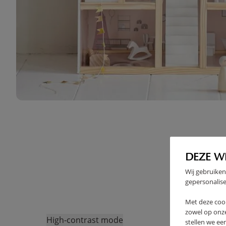
DEZE W
Wij gebruiken
gepersonalise
Met deze coo
zowel op onze
High-contrast mode
stellen we ee