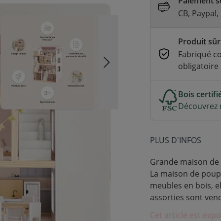
Paiement sé
CB, Paypal,
Produit sûr
Fabriqué c
obligatoire
Bois certif
Découvrez n
PLUS D'INFOS
Grande maison de p
La maison de poupé
meubles en bois, el
assorties sont ve
Cet article est ex