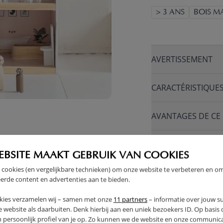
> 3 ANS
BOIS MA
AVERTISSEMENT
CARACTÉRISTIQUE
AVANTAGES DE CE
FAQ
EBSITE MAAKT GEBRUIK VAN COOKIES
 cookies (en vergelijkbare technieken) om onze website te verbeteren en o
RETOURS
erde content en advertenties aan te bieden.
kies verzamelen wij – samen met onze
11 partners
– informatie over jouw s
 website als daarbuiten. Denk hierbij aan een uniek bezoekers ID. Op basis
n persoonlijk profiel van je op. Zo kunnen we de website en onze communica