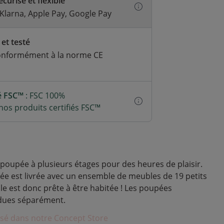
curisé et flexible
 Klarna, Apple Pay, Google Pay
 et testé
onformément à la norme CE
ié FSC™
: FSC 100%
os produits certifiés FSC™
oupée à plusieurs étages pour des heures de plaisir.
e est livrée avec un ensemble de meubles de 19 petits
le est donc prête à être habitée ! Les poupées
ndues séparément.
posé dans notre Concept Store