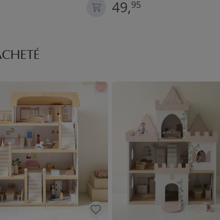
49,
95
ACHETÉ