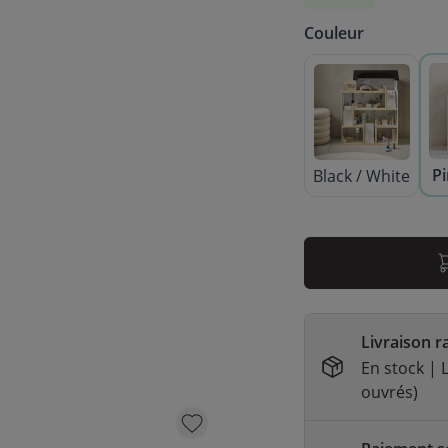
Couleur
Pi
Black / White
Livraison r
En stock | L
ouvrés)