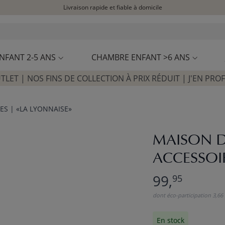
Livraison rapide et fiable à domicile
Visitez notre concept store à La Garennes-Colombes (92)
Avis clients
4,29/5
NFANT 2-5 ANS
CHAMBRE ENFANT >6 ANS
TLET | NOS FINS DE COLLECTION À PRIX RÉDUIT | J'EN PROF
ES | «LA LYONNAISE»
MAISON DE
ACCESSOIR
99,
95
dont éco-participation 3,66
En stock