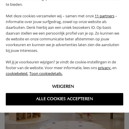
collection complète. Nous proposons désormais des
te bieden.
chambres complètes pour bébés et enfants, des lits évolutifs,
des commodes, des armoires, du linge de lit ou encore des
Met deze cookies verzamelen wij – samen met onze
11 partners
–
informatie over jouw surfgedrag, zowel op onze website als
jouets en bois. Chaque produit est fabriqué avec la même
daarbuiten. Denk hierbij aan een uniek bezoekers ID. Op basis
attention aux détails et nos designs intemporels
daarvan stellen we een persoonlijk profiel van je op. Zo kunnen we
accompagneront et inspireront votre enfant à chaque étape
de website en onze communicatie beter afstemmen op jouw
de son développement.
voorkeuren en kunnen we je advertenties laten zien die aansluiten
bij jouw interesses.
Wil jij je voorkeuren wijzigen? Je vindt de cookie-instellingen in de
footer van de website. Voor meer informatie, lees ons
privacy-
en
cookiebeleid.
Toon cookiedetails.
WEIGEREN
ALLE COOKIES ACCEPTEREN