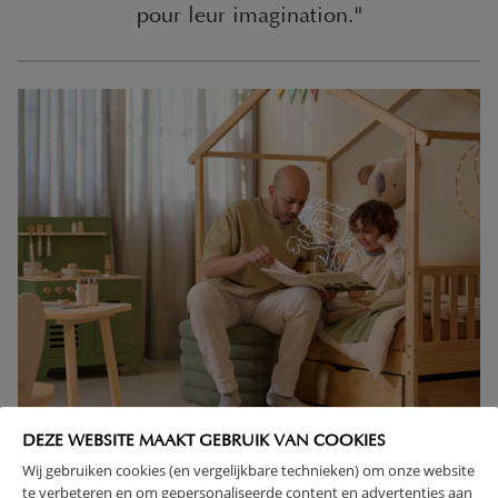
pour leur imagination."
DEZE WEBSITE MAAKT GEBRUIK VAN COOKIES
Suite au succès de notre premier berceau, la gamme de
Wij gebruiken cookies (en vergelijkbare technieken) om onze website
Petite Amélie s'est progressivement élargie pour inclure une
te verbeteren en om gepersonaliseerde content en advertenties aan