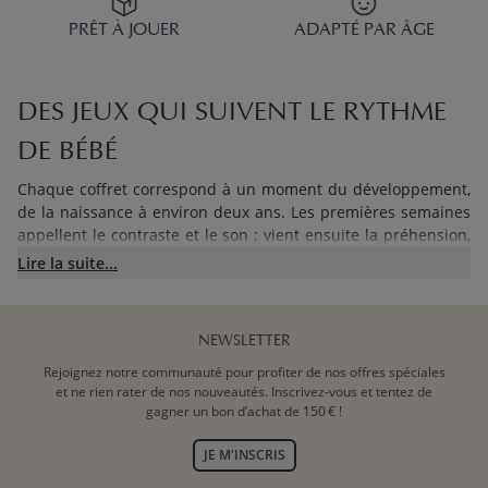
PRÊT À JOUER
ADAPTÉ PAR ÂGE
DES JEUX QUI SUIVENT LE RYTHME
DE BÉBÉ
Chaque coffret correspond à un moment du développement,
de la naissance à environ deux ans. Les premières semaines
appellent le contraste et le son ; vient ensuite la préhension,
puis l'empilage et la résolution de problèmes. En choisissant
Lire la suite...
le coffret adapté à l'âge, vous offrez à votre enfant un jouet
qui a du sens pour ses mains et ses yeux du moment.
Découvrez notre guide complet sur les jeux Montessori
pour
NEWSLETTER
mieux comprendre cette approche. Voici comment la gamme
se découpe :
Rejoignez notre communauté pour profiter de nos offres spéciales
et ne rien rater de nos nouveautés. Inscrivez-vous et tentez de
gagner un bon d’achat de 150 € !
0–3 mois
: contrastes visuels, sons doux et préhension
(balle en velours, mobile, cartes contrastées)
JE M'INSCRIS
4–6 mois
: textures et premiers gestes (balles