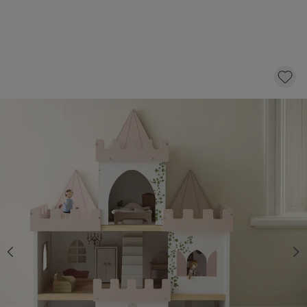
MAISON DE POUPÉE CHÂTEAU DE
PRINCESSE EN BOIS | FIGURINES ET 10
MEUBLES INCL. | ROSE
109,
95
dont éco-participation 1,57
AJOUTER AU PANIER
En stock