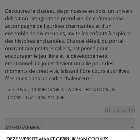
Découvrez le château de princesse en bois, un univers
délicat où l’imagination prend vie. Ce château rose,
accompagné de figurines charmantes et d’un
ensemble de dix meubles, invite les enfants à explorer
des histoires enchantées. Chaque détail, du portail
ouvrant aux petits escaliers, est pensé pour
encourager le jeu libre et le développement
émotionnel. Ce jouet devient un allié pour des
moments de créativité, laissant libre cours aux rêves
féeriques dans un cadre chaleureux.
> 3 ANS
CONFORME À LA CERTIFICATION UE
CONSTRUCTION SOLIDE
(Lire la suite)
AVERTISSEMENT
DEZE WEBSITE MAAKT GEBRUIK VAN COOKIES