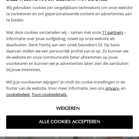
CARACTÉRISTIQUES
Wij gebruiken cookies (en vergelijkbare technieken) om onze website
te verbeteren en om gepersonaliseerde content en advertenties aan
te bieden.
AVANTAGES DE CE PRODUIT
Met deze cookies verzamelen wij – samen met onze
11 partners
–
informatie over jouw surfgedrag, zowel op onze website als
FAQ
daarbuiten. Denk hierbij aan een uniek bezoekers ID. Op basis
daarvan stellen we een persoonlijk profiel van je op. Zo kunnen we
de website en onze communicatie beter afstemmen op jouw
RETOURS
voorkeuren en kunnen we je advertenties laten zien die aansluiten
bij jouw interesses.
Wil jij je voorkeuren wijzigen? Je vindt de cookie-instellingen in de
footer van de website. Voor meer informatie, lees ons
privacy-
en
High-contrast mode
cookiebeleid.
Toon cookiedetails.
SOUVENT ACHETÉS ENSEMBLE
WEIGEREN
ALLE COOKIES ACCEPTEREN
OUTLET