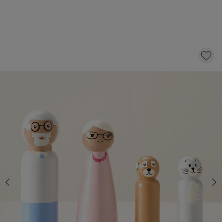
FIGURINES POUR MAISON DE POUPÉES |
«MA GRANDE FAMILLE JACINTHE»
12,
95
dont éco-participation 0,04
AJOUTER AU PANIER
En stock