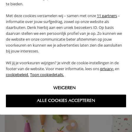
te bieden.
FAQ
Met deze cookies verzamelen wij – samen met onze
11 partners
–
informatie over jouw surfgedrag, zowel op onze website als
daarbuiten. Denk hierbij aan een uniek bezoekers ID. Op basis
RETOURS
daarvan stellen we een persoonlijk profiel van je op. Zo kunnen we
de website en onze communicatie beter afstemmen op jouw
voorkeuren en kunnen we je advertenties laten zien die aansluiten
bij jouw interesses.
High-contrast mode
Wil jij je voorkeuren wijzigen? Je vindt de cookie-instellingen in de
footer van de website. Voor meer informatie, lees ons
privacy-
en
SOUVENT ACHETÉS ENSEMBLE
cookiebeleid.
Toon cookiedetails.
WEIGEREN
ALLE COOKIES ACCEPTEREN