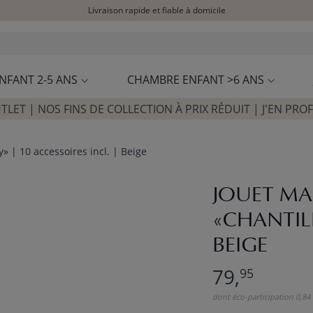
Livraison rapide et fiable à domicile
Visitez notre concept store à La Garennes-Colombes (92)
Avis clients
4,29/5
NFANT 2-5 ANS
CHAMBRE ENFANT >6 ANS
TLET | NOS FINS DE COLLECTION À PRIX RÉDUIT | J'EN PROF
» | 10 accessoires incl. | Beige
JOUET MA
«CHANTILL
BEIGE
79,
95
dont éco-participation 0,84