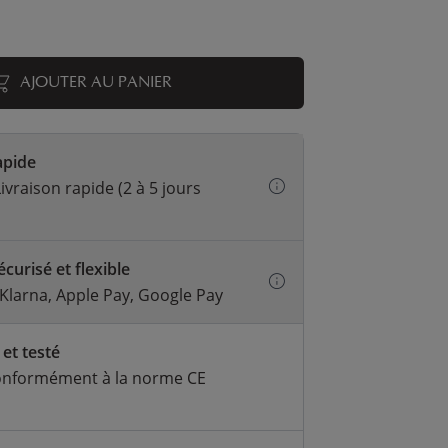
AJOUTER AU PANIER
apide
ivraison rapide (2 à 5 jours
curisé et flexible
 Klarna, Apple Pay, Google Pay
 et testé
onformément à la norme CE