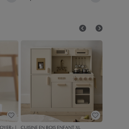
OYER» |
CUISINE EN BOIS ENFANT XL
JOUET ASP