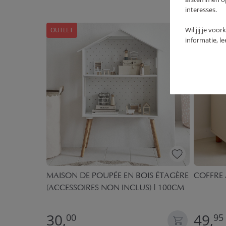
interesses.
Wil jij je voo
OUTLET
NOUVEA
informatie, l
 CM -
MAISON DE POUPÉE EN BOIS ÉTAGÈRE
COFFRE 
(ACCESSOIRES NON INCLUS) | 100CM
30,
49,
00
95