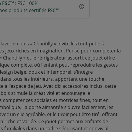
ié FSC™
: FSC 100%
os produits certifiés FSC™
aver en bois « Chantilly » invite les tout-petits à
s jeux riches en imagination. Pensé pour compléter la
Chantilly » et le réfrigérateur assorti, ce jouet offre
ique complète, où l’enfant peut reproduire les gestes
esign beige, doux et intemporel, s’intègre
ans tous les intérieurs, apportant une touche
e à l’espace de jeu. Avec dix accessoires inclus, cette
bois stimule la créativité et encourage le
compétences sociales et motrices fines, tout en
ymbolique. La porte aimantée s’ouvre facilement, les
c un clic agréable, et le tiroir peut être tiré, offrant
on riche et variée. Ce jouet permet aux enfants de
es familiales dans un cadre sécurisant et convivial.