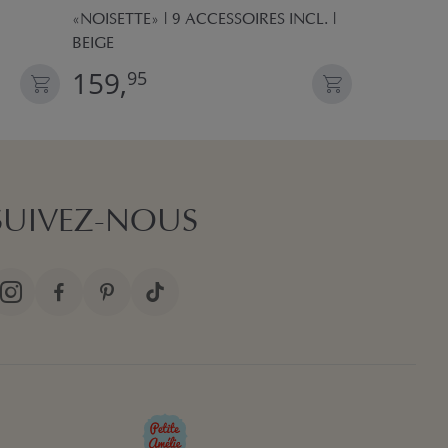
«NOISETTE» | 9 ACCESSOIRES INCL. |
AIMANTS I
BEIGE
159,
32,
95
95
SUIVEZ-NOUS