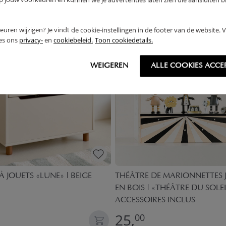
rkeuren wijzigen? Je vindt de cookie-instellingen in de footer van de website.
U
OUTLET
ees ons
privacy-
en
cookiebeleid.
Toon cookiedetails.
WEIGEREN
ALLE COOKIES ACCE
À JOUETS «LUNE» | BEIGE
THÉÂTRE DE MARIONNETTES 
EN BOIS | «THÉÂTRE DU SOLEIL
ACCESSOIRES INCLUS
25,
00