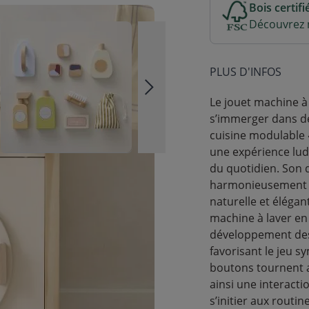
Bois certif
Découvrez n
PLUS D'INFOS
Le jouet machine à l
s’immerger dans de
cuisine modulable « 
une expérience lud
du quotidien. Son d
harmonieusement d
naturelle et élégant
machine à laver en 
développement des 
favorisant le jeu s
boutons tournent ave
ainsi une interacti
s’initier aux routin