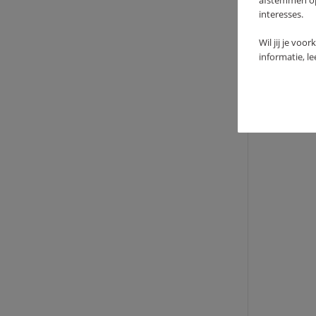
afstemmen op 
interesses.
Wil jij je voo
informatie, l
JOLL
KNIT
36