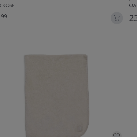
D ROSE
OA
,
23
99