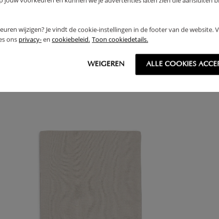
jouw voorkeuren en kunnen we je advertenties laten zien die aansluiten bi
rkeuren wijzigen? Je vindt de cookie-instellingen in de footer van de website.
ees ons
privacy-
en
cookiebeleid.
Toon cookiedetails.
EIN - COUVERTURE LIT DE BÉBÉ 100X150CM BASIC
JOL
 - BISCUIT
KNI
WEIGEREN
ALLE COOKIES ACCE
,
36
99