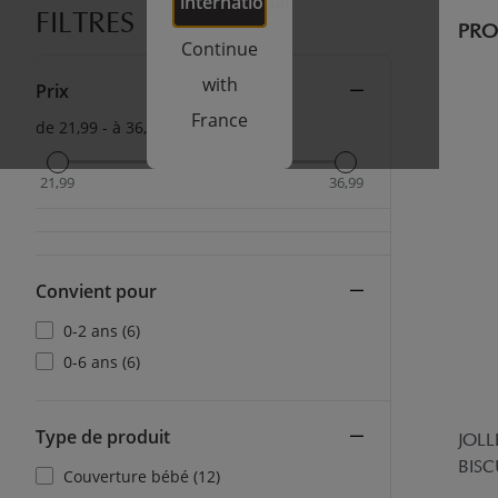
international
FILTRES
PRO
Continue
with
Prix
France
de 21,99 - à 36,99
21,99
36,99
Convient pour
0-2 ans (6)
0-6 ans (6)
Type de produit
JOLL
BISC
Couverture bébé (12)