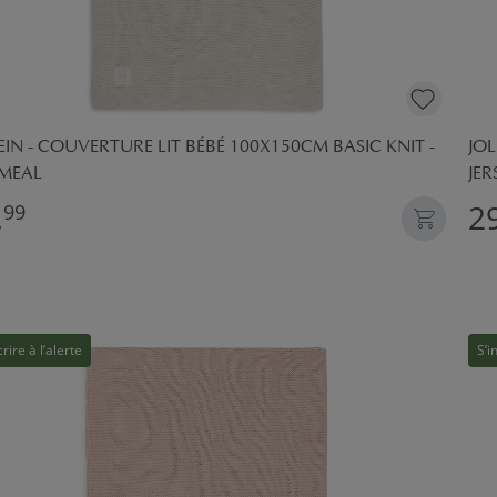
EIN - COUVERTURE LIT BÉBÉ 100X150CM BASIC KNIT -
JOL
MEAL
JER
,
29
99
crire à l’alerte
S’i