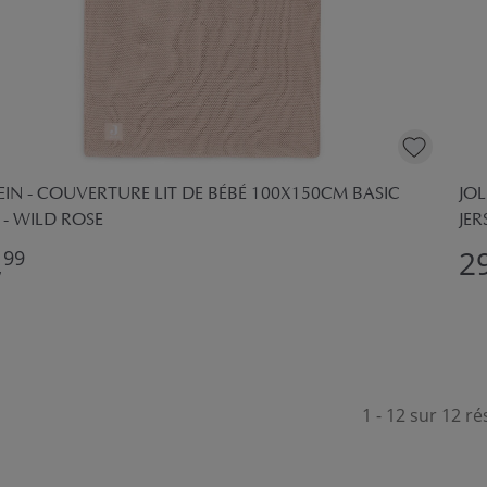
EIN - COUVERTURE LIT DE BÉBÉ 100X150CM BASIC
JOL
 - WILD ROSE
JE
,
29
99
1 - 12 sur 12 ré