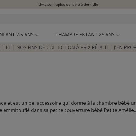
Livraison rapide et fiable à domicile
Visitez notre concept store à La Garennes-Colombes (92)
Avis clients
4,30/5
NFANT 2-5 ANS
CHAMBRE ENFANT >6 ANS
TLET | NOS FINS DE COLLECTION À PRIX RÉDUIT | J'EN PROF
nce et est un bel accessoire qui donne à la chambre bébé un
e emmitouflé dans sa petite couverture bébé Petite Amélie..