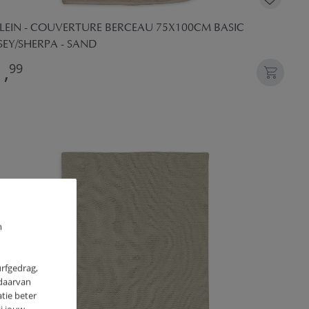
LLEIN - COUVERTURE BERCEAU 75X100CM BASIC
SEY/SHERPA - SAND
,
99
m
urfgedrag,
 daarvan
tie beter