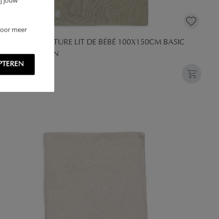
j jouw
 Voor meer
LEIN - COUVERTURE LIT DE BÉBÉ 100X150CM BASIC
T - OLIVE GREEN
PTEREN
,
99