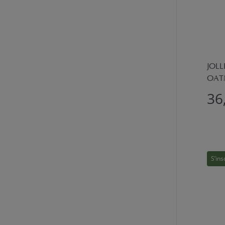
JOLL
OAT
36
S’ins