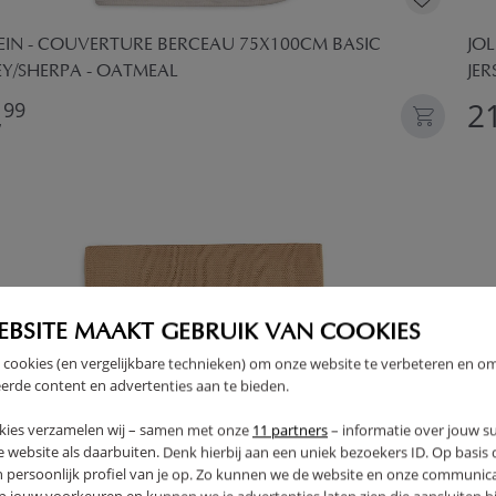
EIN - COUVERTURE BERCEAU 75X100CM BASIC
JO
EY/SHERPA - OATMEAL
JER
,
21
99
EBSITE MAAKT GEBRUIK VAN COOKIES
 cookies (en vergelijkbare technieken) om onze website te verbeteren en o
erde content en advertenties aan te bieden.
kies verzamelen wij – samen met onze
11 partners
– informatie over jouw s
 website als daarbuiten. Denk hierbij aan een uniek bezoekers ID. Op basis
n persoonlijk profiel van je op. Zo kunnen we de website en onze communica