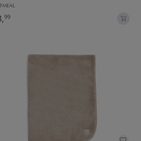
TMEAL
,
99