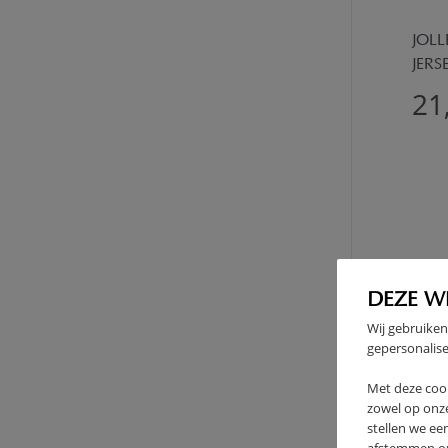
JOLL
JERS
21
DEZE W
Wij gebruiken
gepersonalise
Met deze coo
zowel op onze
stellen we ee