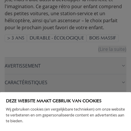
l'imagination. Ce garage rétro pour enfant comprend
des petites voitures, une station-service et un
hélicoptère, ainsi qu'un ascenseur – le choix parfait
pour le prochain jouet favori de votre enfant.
> 3 ANS
DURABLE - ÉCOLOGIQUE
BOIS MASSIF
(Lire la suite)
AVERTISSEMENT
CARACTÉRISTIQUES
AVANTAGES DE CE PRODUIT
DEZE WEBSITE MAAKT GEBRUIK VAN COOKIES
Wij gebruiken cookies (en vergelijkbare technieken) om onze website
te verbeteren en om gepersonaliseerde content en advertenties aan
FAQ
te bieden.