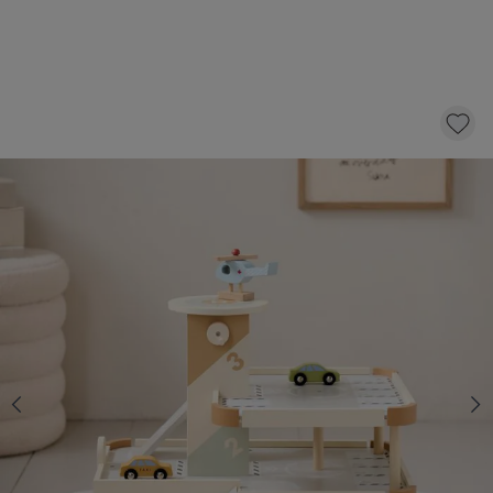
GARAGE ENFANT EN BOIS | «MIEL» |
ASCENSEUR ET ACCESSOIRES INCLUS
44,
95
dont éco-participation 0,84
AJOUTER AU PANIER
En stock