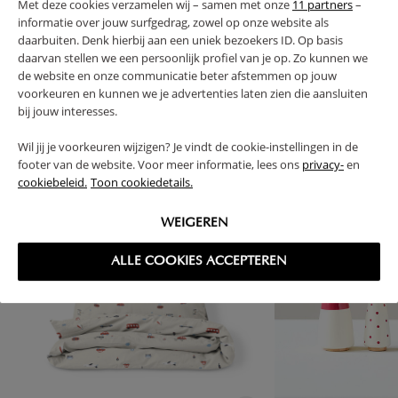
RETOURS
Met deze cookies verzamelen wij – samen met onze
11 partners
–
informatie over jouw surfgedrag, zowel op onze website als
daarbuiten. Denk hierbij aan een uniek bezoekers ID. Op basis
daarvan stellen we een persoonlijk profiel van je op. Zo kunnen we
de website en onze communicatie beter afstemmen op jouw
voorkeuren en kunnen we je advertenties laten zien die aansluiten
High-contrast mode
bij jouw interesses.
SOUVENT ACHETÉS ENSEMBLE
Wil jij je voorkeuren wijzigen? Je vindt de cookie-instellingen in de
footer van de website. Voor meer informatie, lees ons
privacy-
en
cookiebeleid.
Toon cookiedetails.
WEIGEREN
ALLE COOKIES ACCEPTEREN