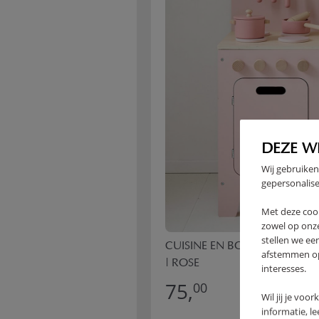
DEZE W
Wij gebruiken
gepersonalise
Met deze coo
zowel op onze
stellen we ee
CUISINE EN BOIS ENFANT «R
afstemmen op 
| ROSE
interesses.
75,
00
Wil jij je voo
informatie, l