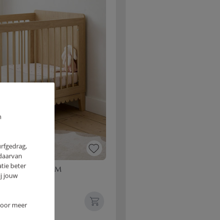
m
urfgedrag,
 daarvan
tie beter
E» | 70 X 140 CM
j jouw
 Voor meer