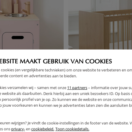
EBSITE MAAKT GEBRUIK VAN COOKIES
 cookies (en vergelijkbare technieken) om onze website te verbeteren en o
erde content en advertenties aan te bieden.
kies verzamelen wij – samen met onze
11 partners
– informatie over jouw s
 website als daarbuiten. Denk hierbij aan een uniek bezoekers ID. Op basis
n persoonlijk profiel van je op. Zo kunnen we de website en onze communica
OSE» | AVEC 13 ACCESSOIRES
LIT BÉBÉ ÉVOLUTIF «CANNELL
jouw voorkeuren en kunnen we je advertenties laten zien die aansluiten bi
399,
95
rkeuren wijzigen? Je vindt de cookie-instellingen in de footer van de website.
ees ons
privacy-
en
cookiebeleid.
Toon cookiedetails.