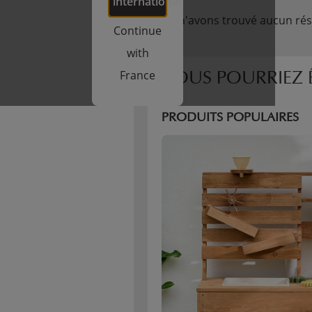
international
Nous n'avons trouvé aucun rés
Continue
with
France
VOUS POURRIEZ Ê
PRODUITS POPULAIRES