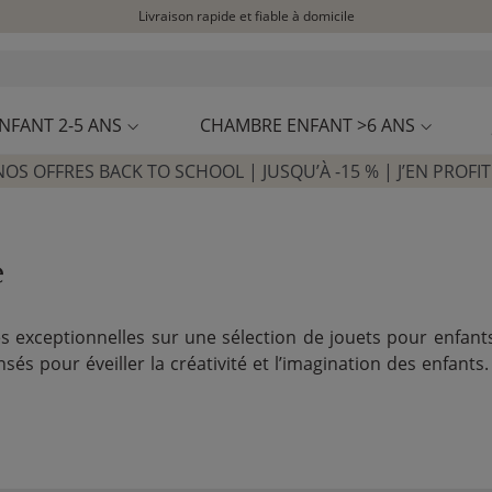
Livraison rapide et fiable à domicile
Visitez notre concept store à La Garennes-Colombes (92)
Avis clients
4,31/5
NFANT 2-5 ANS
CHAMBRE ENFANT >6 ANS
NOS OFFRES BACK TO SCHOOL | JUSQU’À -15 % | J’EN PROFIT
e
res exceptionnelles sur une sélection de jouets pour enfant
sés pour éveiller la créativité et l’imagination des enfant