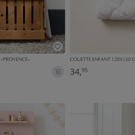
T «PROVENCE»
COUETTE ENFANT 120X150 C
34,
95