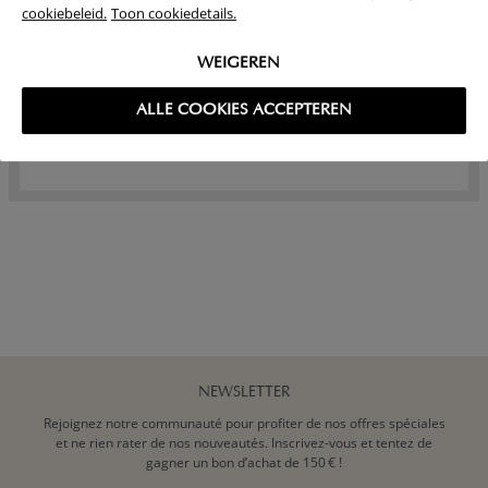
ENFANT GAZE DE
TOILE "FÊTE" | BEIGE
cookiebeleid.
Toon cookiedetails.
COTON 120X150 CM
CLAIR
ET TAIE D'OREILLER -
BEIGE
WEIGEREN
42,
69,
95
95
ALLE COOKIES ACCEPTEREN
NEWSLETTER
Rejoignez notre communauté pour profiter de nos offres spéciales
et ne rien rater de nos nouveautés. Inscrivez-vous et tentez de
gagner un bon d’achat de 150 € !