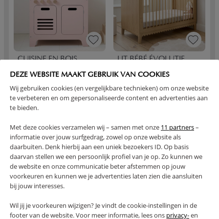
CUISINE EN BOIS
LIT BÉBÉ ÉVOLUTIF
ENFANT «ROSE» |
«CANNELLE» | 70 X 140
AVEC 13 ACCESSOIRES
CM
DEZE WEBSITE MAAKT GEBRUIK VAN COOKIES
| ROSE
Wij gebruiken cookies (en vergelijkbare technieken) om onze website
te verbeteren en om gepersonaliseerde content en advertenties aan
75,
399,
00
95
te bieden.
Met deze cookies verzamelen wij – samen met onze
11 partners
–
informatie over jouw surfgedrag, zowel op onze website als
daarbuiten. Denk hierbij aan een uniek bezoekers ID. Op basis
daarvan stellen we een persoonlijk profiel van je op. Zo kunnen we
de website en onze communicatie beter afstemmen op jouw
voorkeuren en kunnen we je advertenties laten zien die aansluiten
bij jouw interesses.
Wil jij je voorkeuren wijzigen? Je vindt de cookie-instellingen in de
HOUSSE DE COUETTE
TENTE TIPI ENFANT
footer van de website. Voor meer informatie, lees ons
privacy-
en