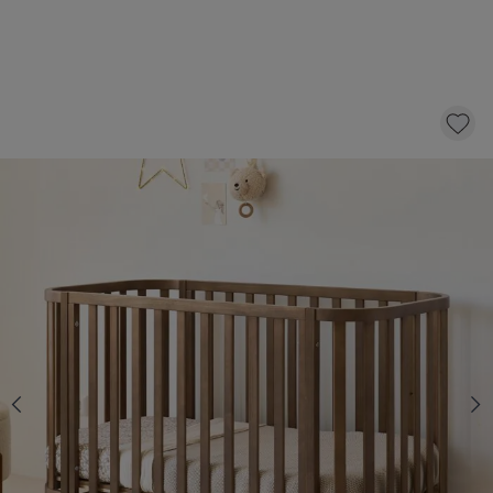
LIT BÉBÉ OVALE «COCOON» | 60 X 120 CM |
COCOA
299,
95
dont éco-participation 1,50
AJOUTER AU PANIER
En stock
Sélectionnez un Cocoon matelas avec 10 € de