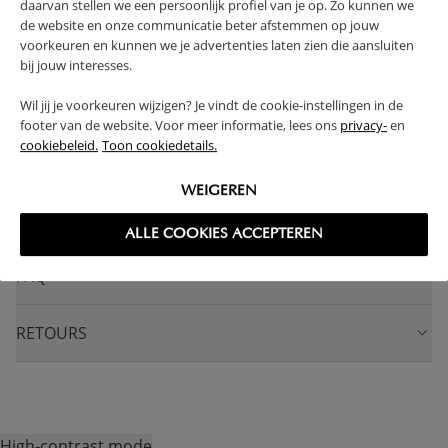
daarvan stellen we een persoonlijk profiel van je op. Zo kunnen we
CONSTRUCTION SOLIDE
HAUTEUR AJUSTABLE
de website en onze communicatie beter afstemmen op jouw
voorkeuren en kunnen we je advertenties laten zien die aansluiten
(Lire la suite)
bij jouw interesses.
AVERTISSEMENT
Wil jij je voorkeuren wijzigen? Je vindt de cookie-instellingen in de
footer van de website. Voor meer informatie, lees ons
privacy-
en
cookiebeleid.
Toon cookiedetails.
CARACTÉRISTIQUES
WEIGEREN
AVANTAGES DE CE PRODUIT
ALLE COOKIES ACCEPTEREN
FAQ
RETOURS
High-contrast mode