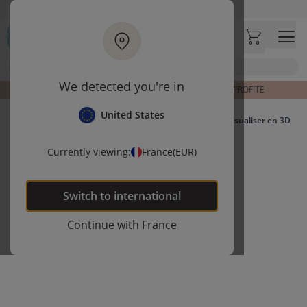
Aller au contenu principal
Livraison rapide et fiable à domicile
Visitez notre concept store à La Garennes-Colombes (92)
Avis clients
4,31/5
Chercher
We detected you're in
OFFRES BACK TO SCHOOL | JUSQU’À -15 % | J’EN PROFITE
United States
Visualiser en 3D
Currently viewing:
France
(EUR)
Switch to
international
Continue with
France