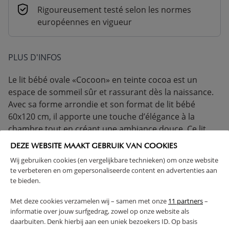
Rigoureusement testé selon les normes
européennes en vigueur
PLUS D'INFOS
Le lit bébé ovale «Cocoon» en teinte cocoa est un
espace de sommeil sûr et rassurant dès la naissance.
Avec sa forme arrondie et son format de lit bébé
60x120 cm, il apporte une touche d’élégance à la
chambre tout en créant une ambiance douce. Ce lit
bébé en bois a été conçu pour allier confort et praticité
DEZE WEBSITE MAAKT GEBRUIK VAN COOKIES
au quotidien. Le sommier réglable sur trois hauteurs
Wij gebruiken cookies (en vergelijkbare technieken) om onze website
permet une utilisation évolutive, jusqu’au moment où
te verbeteren en om gepersonaliseerde content en advertenties aan
l’enfant peut sortir seul du lit. Sa couleur marron foncé
te bieden.
s’harmonise facilement avec le reste du mobilier, pour
Met deze cookies verzamelen wij – samen met onze
11 partners
–
une présence sobre et intemporelle.
informatie over jouw surfgedrag, zowel op onze website als
daarbuiten. Denk hierbij aan een uniek bezoekers ID. Op basis
CONFORME À LA CERTIFICATION UE
BOIS MASSIF