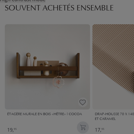
SOUVENT ACHETÉS ENSEMBLE
ÉTAGÈRE MURALE EN BOIS «HÊTRE» | COCOA
DRAP-HOUSSE 70 X 140 
ET CARAMEL
19,
17,
95
95