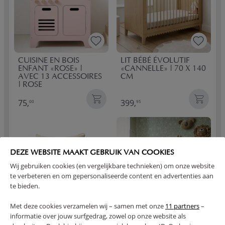
CUISINE EN BOIS
LIT BÉBÉ ÉVOLUTIF
ENFANT «ROSE» |
«CANNELLE» | 70 X 140
AVEC 13 ACCESSOIRES
CM
| ROSE
75,
399,
00
95
DEZE WEBSITE MAAKT GEBRUIK VAN COOKIES
Wij gebruiken cookies (en vergelijkbare technieken) om onze website
te verbeteren en om gepersonaliseerde content en advertenties aan
te bieden.
Met deze cookies verzamelen wij – samen met onze
11 partners
–
informatie over jouw surfgedrag, zowel op onze website als
HOUSSE DE COUETTE
TENTE TIPI ENFANT