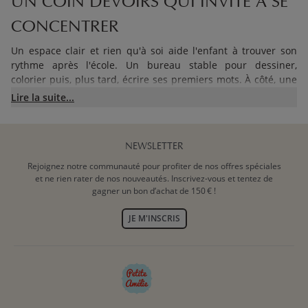
UN COIN DEVOIRS QUI INVITE À SE
CONCENTRER
Un espace clair et rien qu'à soi aide l'enfant à trouver son
rythme après l'école. Un bureau stable pour dessiner,
colorier puis, plus tard, écrire ses premiers mots. À côté, une
chaise à sa hauteur pour que les pieds touchent le sol et que
Lire la suite...
le dos reste soutenu.
Nos meubles s'installent aussi bien dans une
chambre pour
NEWSLETTER
les 2-5 ans
que dans un espace pour les
plus de 6 ans
, selon
l'âge et les besoins du moment.
Rejoignez notre communauté pour profiter de nos offres spéciales
et ne rien rater de nos nouveautés. Inscrivez-vous et tentez de
gagner un bon d’achat de 150 € !
BOIS NATUREL ET FINITIONS
JE M'INSCRIS
DOUCES
Le bois traverse les années sans se démoder et se nettoie
d'un simple coup de chiffon. Les bords arrondis et les
surfaces lisses sont pensés pour les gestes du quotidien,
entre un feutre qui glisse et un cartable qu'on repose. Un