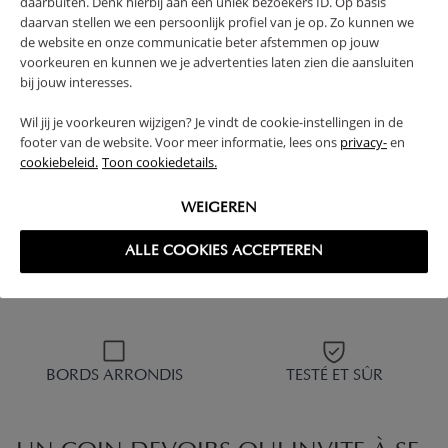
daarbuiten. Denk hierbij aan een uniek bezoekers ID. Op basis
ENFANT GAZE DE
TOILE "FÊTE" | BEIGE
COTON 120X150 CM
CLAIR
daarvan stellen we een persoonlijk profiel van je op. Zo kunnen we
ET TAIE D'OREILLER -
de website en onze communicatie beter afstemmen op jouw
BEIGE
voorkeuren en kunnen we je advertenties laten zien die aansluiten
bij jouw interesses.
42,
69,
95
95
Wil jij je voorkeuren wijzigen? Je vindt de cookie-instellingen in de
footer van de website. Voor meer informatie, lees ons
privacy-
en
cookiebeleid.
Toon cookiedetails.
WEIGEREN
ALLE COOKIES ACCEPTEREN
BOIS DURABLE
GRANDIT AVEC L'ENFANT
BORDS ARRONDIS
TESTÉ ET SÛR