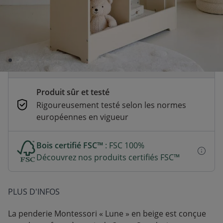
En stock | Livraison rapide (2 à 5 jours
ouvrés)
Paiement sécurisé et flexible
CB, Paypal, Klarna, Apple Pay, Google Pay
Produit sûr et testé
Rigoureusement testé selon les normes
européennes en vigueur
Bois certifié FSC™
: FSC 100%
Découvrez nos produits certifiés FSC™
PLUS D'INFOS
La penderie Montessori « Lune » en beige est conçue