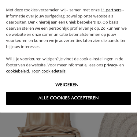
FAQ
Met deze cookies verzamelen wij – samen met onze
11 partners
–
informatie over jouw surfgedrag, zowel op onze website als
RETOURS
daarbuiten. Denk hierbij aan een uniek bezoekers ID. Op basis
daarvan stellen we een persoonlijk profiel van je op. Zo kunnen we
de website en onze communicatie beter afstemmen op jouw
voorkeuren en kunnen we je advertenties laten zien die aansluiten
bij jouw interesses.
High-contrast mode
Wil jij je voorkeuren wijzigen? Je vindt de cookie-instellingen in de
SOUVENT ACHETÉS ENSEMBLE
footer van de website. Voor meer informatie, lees ons
privacy-
en
cookiebeleid.
Toon cookiedetails.
WEIGEREN
ALLE COOKIES ACCEPTEREN