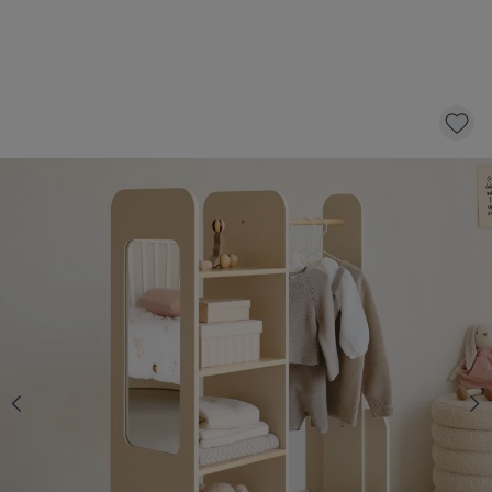
PENDERIE MONTESSORI «LUNE» | BEIGE
79,
95
dont éco-participation 1,50
AJOUTER AU PANIER
QUANTITÉ
En stock
Livraison rapide