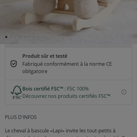
En stock | Livraison rapide (2 à 5 jours
ouvrés)
Paiement sécurisé et flexible
CB, Paypal, Klarna, Apple Pay, Google Pay
Produit sûr et testé
Fabriqué conformément à la norme CE
obligatoire
Bois certifié FSC™
: FSC 100%
Découvrez nos produits certifiés FSC™
PLUS D'INFOS
Le cheval à bascule «Lapi» invite les tout-petits à