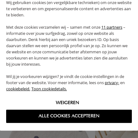
Wij gebruiken cookies (en vergelijkbare technieken) om onze website
te verbeteren en om gepersonaliseerde content en advertenties aan
AVANTAGES DE CE PRODUIT
te bieden.
Met deze cookies verzamelen wij – samen met onze
11 partners
–
FAQ
informatie over jouw surfgedrag, zowel op onze website als
daarbuiten. Denk hierbij aan een uniek bezoekers ID. Op basis
daarvan stellen we een persoonlijk profiel van je op. Zo kunnen we
RETOURS
de website en onze communicatie beter afstemmen op jouw
voorkeuren en kunnen we je advertenties laten zien die aansluiten
bij jouw interesses.
Wil jij je voorkeuren wijzigen? Je vindt de cookie-instellingen in de
High-contrast mode
footer van de website. Voor meer informatie, lees ons
privacy-
en
cookiebeleid.
Toon cookiedetails.
SOUVENT ACHETÉS ENSEMBLE
WEIGEREN
-10%
ALLE COOKIES ACCEPTEREN