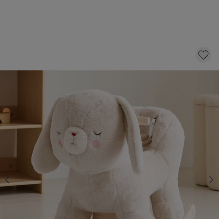
CHEVAL À BASCULE «LAPI»
79,
95
dont éco-participation 1,49
AJOUTER AU PANIER
En stock
Livraison rapide