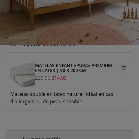
MATELAS ENFANT «NOVA» PREMIUM
EN MOUSSE| 90 X 200 CM
169,95
154,95
Matelas ferme en mousse durable. Maintient une
bonne posture de sommeil.
MATELAS ENFANT «PURA» PREMIUM
EN LATEX | 90 X 200 CM
229,95
214,95
Matelas souple en latex naturel. Idéal en cas
d'allergies ou de peau sensible.