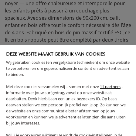
noyer — une offre chaleureuse et intemporelle pour
les enfants prêts à passer à un couchage plus
spacieux. Avec ses dimensions de 90x200 cm, ce lit
enfant en bois offre tout le confort nécessaire dès l’âge
de 4 ans. Fabriqué en bois de pin massif certifié FSC, ce
lit en bois robuste peut être complété par deux tiroirs
de rangement disponibles séparément.
DEZE WEBSITE MAAKT GEBRUIK VAN COOKIES
> 4 ANS
GARANTIE 1 AN
Wij gebruiken cookies (en vergelijkbare technieken) om onze website
CONFORME À LA CERTIFICATION UE
BOIS MASSIF
te verbeteren en om gepersonaliseerde content en advertenties aan
CONSTRUCTION SOLIDE
SOMMIER INCLUS
te bieden.
(Lire la suite)
Met deze cookies verzamelen wij – samen met onze
11 partners
–
informatie over jouw surfgedrag, zowel op onze website als
daarbuiten. Denk hierbij aan een uniek bezoekers ID. Op basis
AVERTISSEMENT
daarvan stellen we een persoonlijk profiel van je op. Zo kunnen we
de website en onze communicatie beter afstemmen op jouw
voorkeuren en kunnen we je advertenties laten zien die aansluiten
CARACTÉRISTIQUES
bij jouw interesses.
Wil jij je voorkeuren wijzigen? Je vindt de cookie-instellingen in de