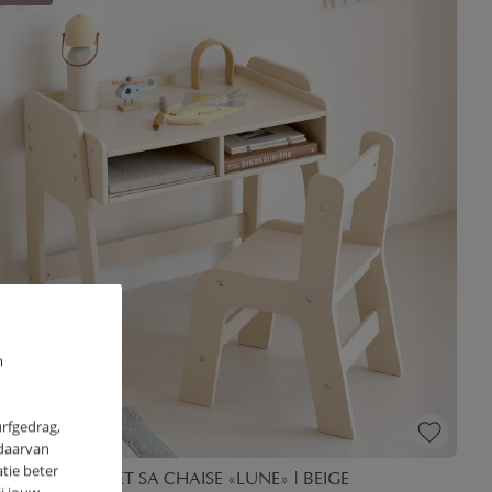
m
urfgedrag,
 daarvan
tie beter
EAU ENFANT ET SA CHAISE «LUNE» | BEIGE