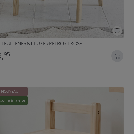
TEUIL ENFANT LUXE «RETRO» | ROSE
,
95
NOUVEAU
nscrire à l’alerte