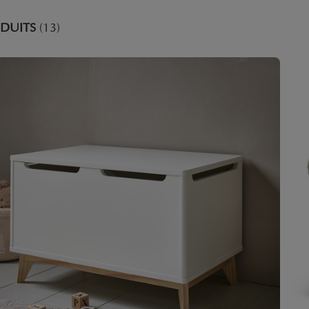
DUITS
(13)