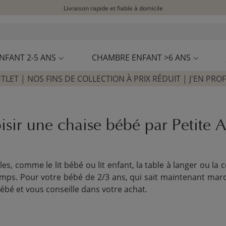
Livraison rapide et fiable à domicile
Visitez notre concept store à La Garennes-Colombes (92)
Avis clients
4,30/5
NFANT 2-5 ANS
CHAMBRE ENFANT >6 ANS
TLET | NOS FINS DE COLLECTION À PRIX RÉDUIT | J'EN PROF
sir une chaise bébé par Petite 
s, comme le lit bébé ou lit enfant, la table à langer ou la c
emps. Pour votre bébé de 2/3 ans, qui sait maintenant mar
ébé et vous conseille dans votre achat.