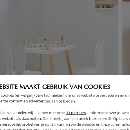
EBSITE MAAKT GEBRUIK VAN COOKIES
 cookies (en vergelijkbare technieken) om onze website te verbeteren en o
erde content en advertenties aan te bieden.
kies verzamelen wij – samen met onze
11 partners
– informatie over jouw s
 website als daarbuiten. Denk hierbij aan een uniek bezoekers ID. Op basis
n persoonlijk profiel van je op. Zo kunnen we de website en onze communica
MBLE 2 CHAISES ET TABLE ENFANT LAPIN | BLANC
BUR