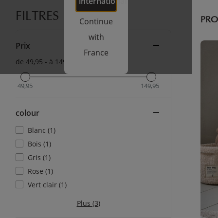
international
FILTRES
Continue
PRO
with
Prix
France
de 49,95 - à 149,95
49,95
149,95
colour
Blanc (1)
Bois (1)
Gris (1)
Rose (1)
Vert clair (1)
Plus (3)