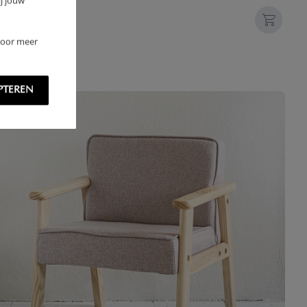
j jouw
,
95
 Voor meer
PTEREN