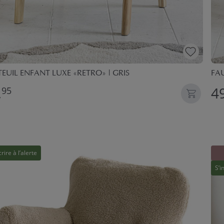
EUIL ENFANT LUXE «RETRO» | GRIS
FAU
,
49
95
crire à l’alerte
S’i