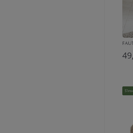
FAUT
49
S’ins