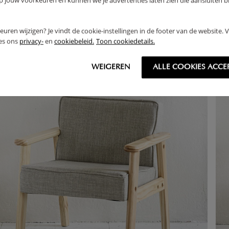
jouw voorkeuren en kunnen we je advertenties laten zien die aansluiten bi
4,
99
95
rkeuren wijzigen? Je vindt de cookie-instellingen in de footer van de website.
ees ons
privacy-
en
cookiebeleid.
Toon cookiedetails.
WEIGEREN
ALLE COOKIES ACCE