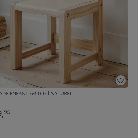
ISE ENFANT «MILO» | NATUREL
,
95