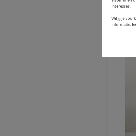
afstemmen op 
12
interesses.
Wil jij je voo
informatie, l