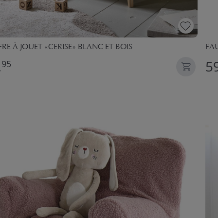
RE À JOUET «CERISE» BLANC ET BOIS
FAU
,
59
95