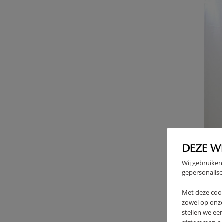
DEZE W
Wij gebruiken
gepersonalise
Met deze coo
zowel op onze
stellen we ee
ENSE