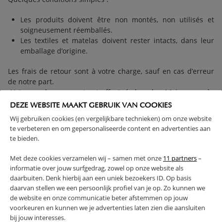
Les produits doivent être non montés, non utilisés et
soigneusement réemballés.
Les textiles et matelas doivent rester intacts, dans leur
emballage d’origine.
Les frais de retour sont à votre charge, sauf en cas d’erreur
de notre part.
Votre remboursement est effectué dans les 14 jours après
réception ou preuve d’envoi.
DEZE WEBSITE MAAKT GEBRUIK VAN COOKIES
Wij gebruiken cookies (en vergelijkbare technieken) om onze website
→
En savoir plus sur la procédure de retour
te verbeteren en om gepersonaliseerde content en advertenties aan
te bieden.
Met deze cookies verzamelen wij – samen met onze
11 partners
–
RETOUR FAQ
informatie over jouw surfgedrag, zowel op onze website als
daarbuiten. Denk hierbij aan een uniek bezoekers ID. Op basis
daarvan stellen we een persoonlijk profiel van je op. Zo kunnen we
de website en onze communicatie beter afstemmen op jouw
voorkeuren en kunnen we je advertenties laten zien die aansluiten
bij jouw interesses.