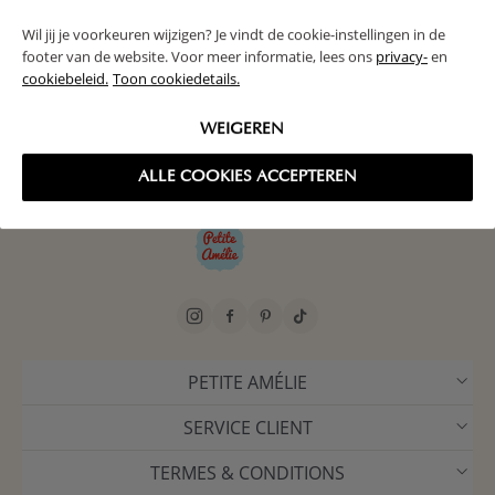
Wil jij je voorkeuren wijzigen? Je vindt de cookie-instellingen in de
NEWSLETTER
footer van de website. Voor meer informatie, lees ons
privacy-
en
Rejoignez notre communauté pour profiter de nos offres spéciales
cookiebeleid.
Toon cookiedetails.
et ne rien rater de nos nouveautés. Inscrivez-vous et tentez de
gagner un bon d’achat de 150 € !
WEIGEREN
JE M'INSCRIS
ALLE COOKIES ACCEPTEREN
PETITE AMÉLIE
SERVICE CLIENT
TERMES & CONDITIONS