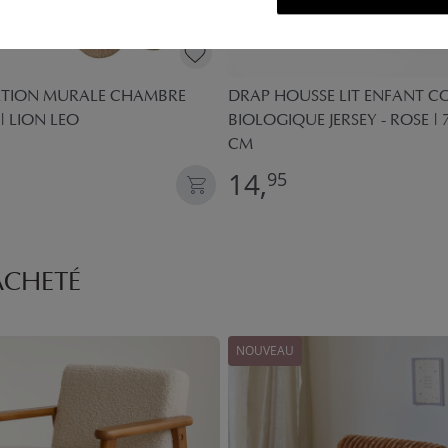
TION MURALE CHAMBRE
DRAP HOUSSE LIT ENFANT 
| LION LEO
BIOLOGIQUE JERSEY - ROSE |
CM
14,
95
ACHETÉ
NOUVEAU