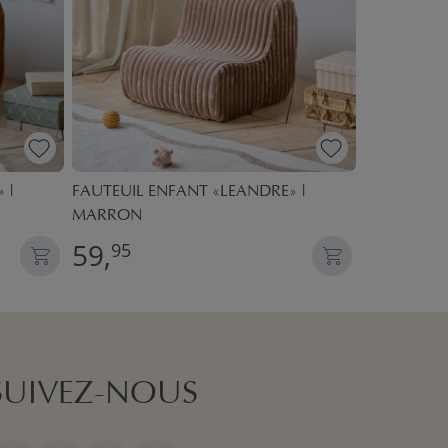
 |
FAUTEUIL ENFANT «LEANDRE» |
FAUTEUIL 
MARRON
BLANC CAS
59,
59,
95
95
SUIVEZ-NOUS