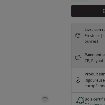
Livraison r
En stock | L
ouvrés)
Paiement sé
CB, Paypal,
Produit sûr
Rigoureuse
européenne
Bois certif
Découvrez n