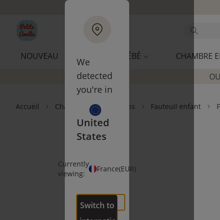
Aller au contenu principal
Chercher
NOUVEAU
CHAMBRE BÉBÉ
CHAMBRE E
We
detected
OU
you're in
Accueil
Chambre enfant 2-5 ans
Fauteuil enfant
F
United
States
Currently
France
(EUR)
viewing:
Switch to