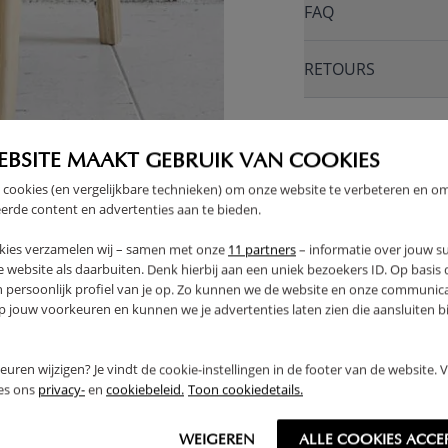
FAQ
RETOURS
EBSITE MAAKT GEBRUIK VAN COOKIES
E
 cookies (en vergelijkbare technieken) om onze website te verbeteren en o
erde content en advertenties aan te bieden.
kies verzamelen wij – samen met onze
11 partners
– informatie over jouw s
 website als daarbuiten. Denk hierbij aan een uniek bezoekers ID. Op basis
n persoonlijk profiel van je op. Zo kunnen we de website en onze communica
jouw voorkeuren en kunnen we je advertenties laten zien die aansluiten bi
rkeuren wijzigen? Je vindt de cookie-instellingen in de footer van de website.
ees ons
privacy-
en
cookiebeleid.
Toon cookiedetails.
WEIGEREN
ALLE COOKIES ACCE