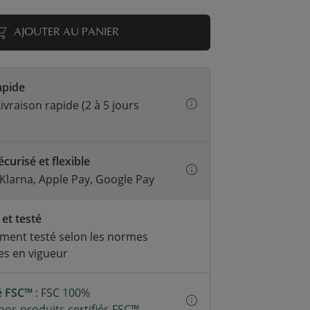
AJOUTER AU PANIER
apide
ivraison rapide (2 à 5 jours
curisé et flexible
 Klarna, Apple Pay, Google Pay
 et testé
ment testé selon les normes
s en vigueur
ié FSC™
: FSC 100%
os produits certifiés FSC™