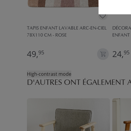
 CM -
TAPIS ENFANT LAVABLE ARC-EN-CIEL
DÉCORA
78X110 CM - ROSE
ENFANT 
49,
24,
95
95
High-contrast mode
D'AUTRES ONT ÉGALEMENT 