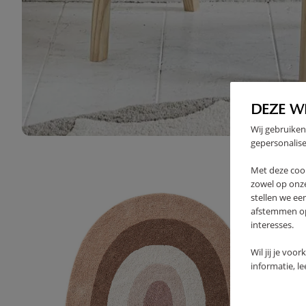
High-contrast mode
DEZE W
SOUVENT ACHETÉS ENSEMBL
Wij gebruiken
gepersonalise
Met deze coo
zowel op onze
stellen we ee
afstemmen op 
interesses.
Wil jij je voo
informatie, l