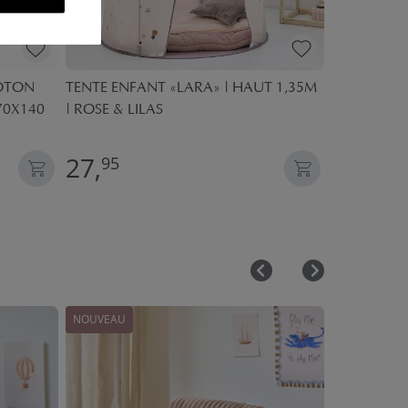
COTON
TENTE ENFANT «LARA» | HAUT 1,35M
MEUBLES M
 70X140
| ROSE & LILAS
16 PIÈCES |
27,
34,
95
95
NOUVEAU
NOUVEAU