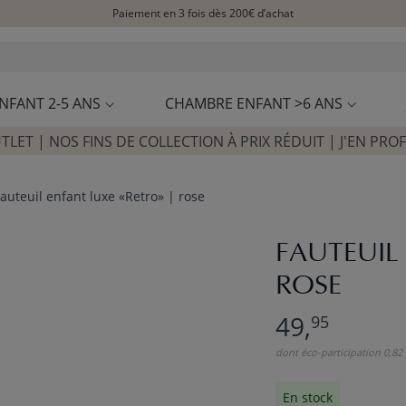
Paiement en 3 fois dès 200€ d’achat
Livraison rapide et fiable à domicile
Visitez notre concept store à La Garennes-Colombes (92)
Avis clients
4,29/5
NFANT 2-5 ANS
CHAMBRE ENFANT >6 ANS
TLET | NOS FINS DE COLLECTION À PRIX RÉDUIT | J'EN PROF
auteuil enfant luxe «Retro» | rose
FAUTEUIL
ROSE
49,
95
dont éco-participation 0,82
En stock