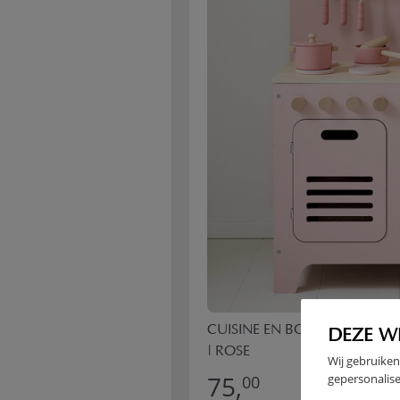
CUISINE EN BOIS ENFANT «R
DEZE W
| ROSE
Wij gebruiken
75,
gepersonalise
00