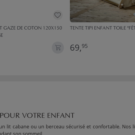
T GAZE DE COTON 120X150
TENTE TIPI ENFANT TOILE "FÊT
GE
69,
95
 POUR VOTRE ENFANT
un lit cabane ou un berceau sécurisé et confortable. Nos li
pendant son sommeil.