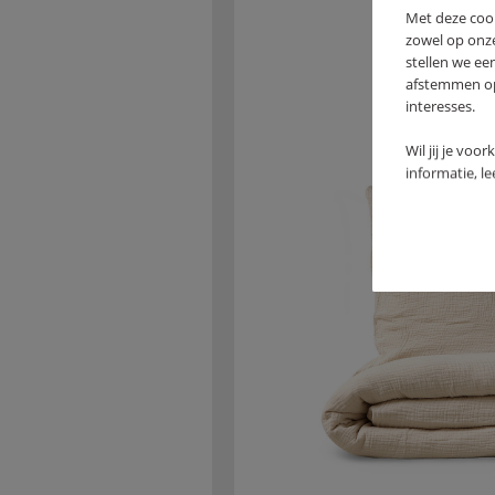
Met deze coo
zowel op onze
stellen we ee
afstemmen op 
interesses.
Wil jij je voo
informatie, l