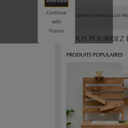
international
Continue
Nous n'avons trouvé aucun rés
with
France
VOUS POURRIEZ Ê
PRODUITS POPULAIRES