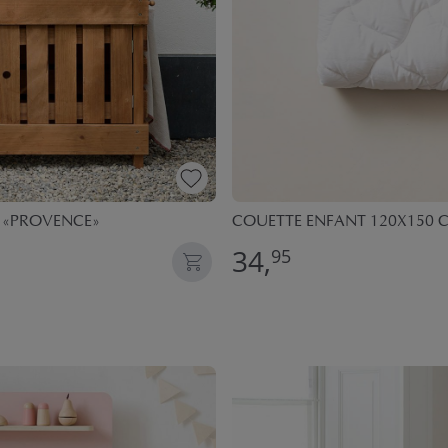
T «PROVENCE»
COUETTE ENFANT 120X150 C
34,
95