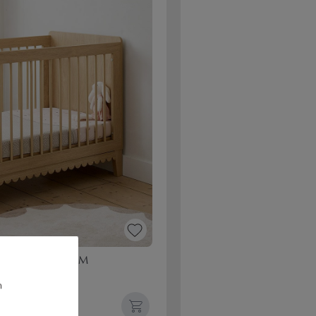
E» | 70 X 140 CM
m