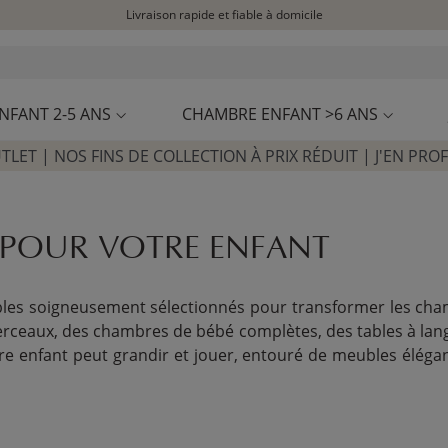
Livraison rapide et fiable à domicile
Visitez notre concept store à La Garennes-Colombes (92)
Avis clients
4,29/5
NFANT 2-5 ANS
CHAMBRE ENFANT >6 ANS
TLET | NOS FINS DE COLLECTION À PRIX RÉDUIT | J'EN PROF
 POUR VOTRE ENFANT
bles soigneusement sélectionnés pour transformer les cha
berceaux, des chambres de bébé complètes, des tables à lan
 enfant peut grandir et jouer, entouré de meubles élégan