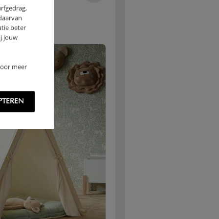
urfgedrag,
 daarvan
tie beter
j jouw
 Voor meer
PTEREN