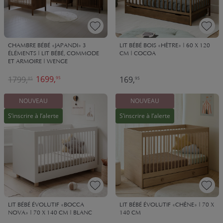
CHAMBRE BÉBÉ «JAPANDI» 3
LIT BÉBÉ BOIS «HÊTRE» | 60 X 120
ÉLÉMENTS | LIT BÉBÉ, COMMODE
CM | COCOA
ET ARMOIRE | WENGE
1699,
1799,
169,
95
85
95
NOUVEAU
NOUVEAU
S’inscrire à l’alerte
S’inscrire à l’alerte
LIT BÉBÉ ÉVOLUTIF «BOCCA
LIT BÉBÉ ÉVOLUTIF «CHÊNE» | 70 X
NOVA» | 70 X 140 CM | BLANC
140 CM