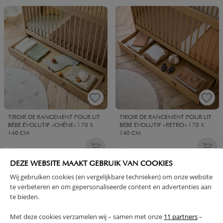
TIROIR DE RANGEMENT POUR LIT
TIROIR DE RANGEMENT POUR LIT
BÉBÉ ÉVOLUTIF «CHÊNE» | 70 X
BÉBÉ ÉVOLUTIF «RÉTRO» | 70 X
140 CM
140 CM
79,
79,
95
95
DEZE WEBSITE MAAKT GEBRUIK VAN COOKIES
Wij gebruiken cookies (en vergelijkbare technieken) om onze website
te verbeteren en om gepersonaliseerde content en advertenties aan
te bieden.
Met deze cookies verzamelen wij – samen met onze
11 partners
–