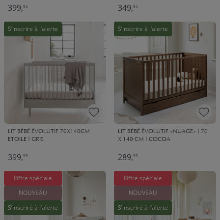
399,
349,
95
95
S’inscrire à l’alerte
S’inscrire à l’alerte
LIT BÉBÉ ÉVOLUTIF 70X140CM
LIT BÉBÉ ÉVOLUTIF «NUAGE» | 70
ETOILE | GRIS
X 140 CM | COCOA
399,
289,
95
95
Offre spéciale
Offre spéciale
NOUVEAU
NOUVEAU
S’inscrire à l’alerte
S’inscrire à l’alerte