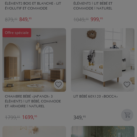
ÉLÉMENTS BOIS ET BLANCHE - LIT
ÉLÉMENTS | LIT BÉBÉ ET
ÉVOLUTIF ET COMMODE
COMMODE | NATUREL
849,
999,
879,
1049,
95
95
90
90
Offre spéciale
CHAMBRE BÉBÉ «JAPANDI» 3
LIT BÉBÉ 60X120 «BOCCA»
ÉLÉMENTS | LIT BÉBÉ, COMMODE
ET ARMOIRE | NATUREL
1699,
1799,
349,
95
85
95