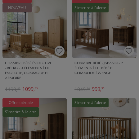
NOUVEAU
S’inscrire à l’alerte
CHAMBRE BÉBÉ ÉVOLUTIVE
CHAMBRE BÉBÉ «JAPANDI» 2
«RÉTRO» 3 ÉLÉMENTS | LIT
ÉLÉMENTS | LIT BÉBÉ ET
ÉVOLUTIF, COMMODE ET
COMMODE | WENGE
ARMOIRE
1099,
999,
1199,
1049,
95
95
85
90
Offre spéciale
S’inscrire à l’alerte
S’inscrire à l’alerte