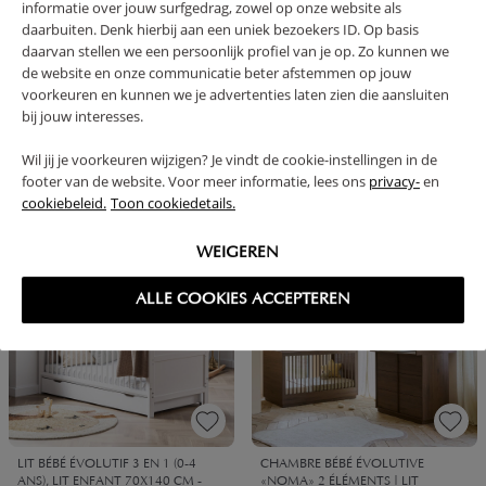
informatie over jouw surfgedrag, zowel op onze website als
daarbuiten. Denk hierbij aan een uniek bezoekers ID. Op basis
daarvan stellen we een persoonlijk profiel van je op. Zo kunnen we
de website en onze communicatie beter afstemmen op jouw
voorkeuren en kunnen we je advertenties laten zien die aansluiten
bij jouw interesses.
TIROIR DE RANGEMENT POUR LIT
LIT BÉBÉ ÉVOLUTIF OVALE
ÉVOLUTIF ET LIT ENFANT | 70 X
«COCOON» | 70 X 140 CM |
140 CM | COCOA
COCOA
Wil jij je voorkeuren wijzigen? Je vindt de cookie-instellingen in de
footer van de website. Voor meer informatie, lees ons
privacy-
en
79,
449,
95
95
cookiebeleid.
Toon cookiedetails.
Offre spéciale
WEIGEREN
NOUVEAU
ALLE COOKIES ACCEPTEREN
LIT BÉBÉ ÉVOLUTIF 3 EN 1 (0-4
CHAMBRE BÉBÉ ÉVOLUTIVE
ANS), LIT ENFANT 70X140 CM -
«NOMA» 2 ÉLÉMENTS | LIT