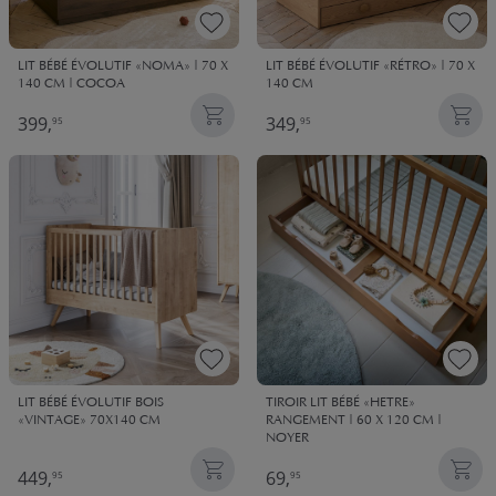
LIT BÉBÉ ÉVOLUTIF «NOMA» | 70 X
LIT BÉBÉ ÉVOLUTIF «RÉTRO» | 70 X
140 CM | COCOA
140 CM
399,
349,
95
95
LIT BÉBÉ ÉVOLUTIF BOIS
TIROIR LIT BÉBÉ «HETRE»
«VINTAGE» 70X140 CM
RANGEMENT | 60 X 120 CM |
NOYER
449,
69,
95
95