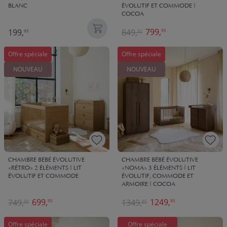
BLANC
ÉVOLUTIF ET COMMODE |
COCOA
799,
199,
849,
95
95
90
Offre spéciale
Offre spéciale
NOUVEAU
NOUVEAU
CHAMBRE BÉBÉ ÉVOLUTIVE
CHAMBRE BÉBÉ ÉVOLUTIVE
«RÉTRO» 2 ÉLÉMENTS | LIT
«NOMA» 3 ÉLÉMENTS | LIT
ÉVOLUTIF ET COMMODE
ÉVOLUTIF, COMMODE ET
ARMOIRE | COCOA
699,
1249,
749,
1349,
95
95
90
85
Offre spéciale
Offre spéciale