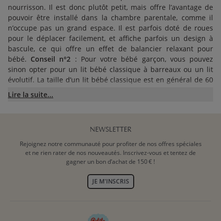
nourrisson. Il est donc plutôt petit, mais offre l’avantage de
pouvoir être installé dans la chambre parentale, comme il
n’occupe pas un grand espace. Il est parfois doté de roues
pour le déplacer facilement, et affiche parfois un design à
bascule, ce qui offre un effet de balancier relaxant pour
bébé.
Conseil n°2
: Pour votre bébé garçon, vous pouvez
sinon opter pour un lit bébé classique à barreaux ou un lit
évolutif. La taille d’un lit bébé classique est en général de 60
x 120 cm. Un lit bébé évolutif garçon fait plutôt 70 x 140 cm.
Lire la suite...
Plus grand que le berceau et forcément plus onéreux, il a
l’avantage de durer dans le temps (grâce à leurs différentes
positions, les lits types de lit bébé évolutif garçon de Petite
Amélie peuvent être utilisés jusqu’aux 6 ans de l’enfant). >
NEWSLETTER
Découvrez tous nos lits bébé
Rejoignez notre communauté pour profiter de nos offres spéciales
et ne rien rater de nos nouveautés. Inscrivez-vous et tentez de
LIT GARÇON BÉBÉ : FOCUS MATIÈRE
gagner un bon d’achat de 150 € !
ET COULEUR
JE M'INSCRIS
Conseil n°3
: L’un des points les plus importants à prendre en
compte avant l’achat d’un lit bébé garçon est la sécurité. Le lit
garçon bébé doit être solide et respecter les normes de