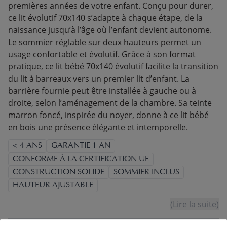
premières années de votre enfant. Conçu pour durer,
ce lit évolutif 70x140 s’adapte à chaque étape, de la
naissance jusqu’à l’âge où l’enfant devient autonome.
Le sommier réglable sur deux hauteurs permet un
usage confortable et évolutif. Grâce à son format
pratique, ce lit bébé 70x140 évolutif facilite la transition
du lit à barreaux vers un premier lit d’enfant. La
barrière fournie peut être installée à gauche ou à
droite, selon l’aménagement de la chambre. Sa teinte
marron foncé, inspirée du noyer, donne à ce lit bébé
en bois une présence élégante et intemporelle.
< 4 ANS
GARANTIE 1 AN
CONFORME À LA CERTIFICATION UE
CONSTRUCTION SOLIDE
SOMMIER INCLUS
HAUTEUR AJUSTABLE
(Lire la suite)