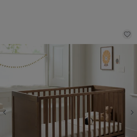
LIT BÉBÉ ÉVOLUTIF «NUAGE» | 70 X 140 CM
| COCOA
289,
95
dont éco-participation 1,50
Épuisé
M'informer de la disponibilité