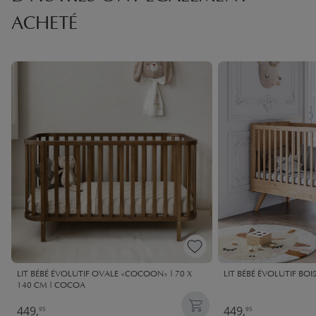
ACHETÉ
LIT BÉBÉ ÉVOLUTIF OVALE «COCOON» | 70 X
LIT BÉBÉ ÉVOLUTIF BO
140 CM | COCOA
449,
449,
95
95