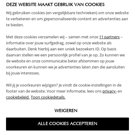
AVERTISSEMENT
DEZE WEBSITE MAAKT GEBRUIK VAN COOKIES
Wij gebruiken cookies (en vergelijkbare technieken) om onze website
te verbeteren en om gepersonaliseerde content en advertenties aan
CARACTÉRISTIQUES
te bieden.
Met deze cookies verzamelen wij – samen met onze
11 partners
–
AVANTAGES DE CE PRODUIT
informatie over jouw surfgedrag, zowel op onze website als
daarbuiten. Denk hierbij aan een uniek bezoekers ID. Op basis
FAQ
daarvan stellen we een persoonlijk profiel van je op. Zo kunnen we
de website en onze communicatie beter afstemmen op jouw
voorkeuren en kunnen we je advertenties laten zien die aansluiten
RETOURS
bij jouw interesses.
Wil jij je voorkeuren wijzigen? Je vindt de cookie-instellingen in de
footer van de website. Voor meer informatie, lees ons
privacy-
en
cookiebeleid.
Toon cookiedetails.
High-contrast mode
WEIGEREN
SOUVENT ACHETÉS ENSEMBLE
ALLE COOKIES ACCEPTEREN