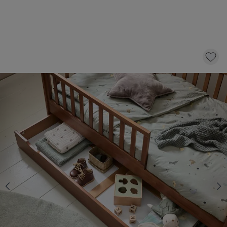
TIROIR DE LIT POUR LIT ÉVOLUTIF ET LIT
ENFANT | 70 X 140 CM | NOYER
79,
95
dont éco-participation 0,56
AJOUTER AU PANIER
En stock