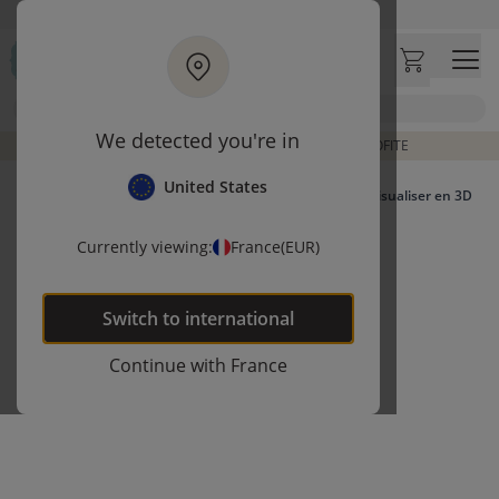
Aller au contenu principal
Livraison rapide et fiable à domicile
Visitez notre concept store à La Garennes-Colombes (92)
Avis clients
4,30/5
Chercher
We detected you're in
FINS DE COLLECTION À PRIX RÉDUIT | J'EN PROFITE
United States
Visualiser en 3D
Currently viewing:
France
(EUR)
Switch to
international
Continue with
France