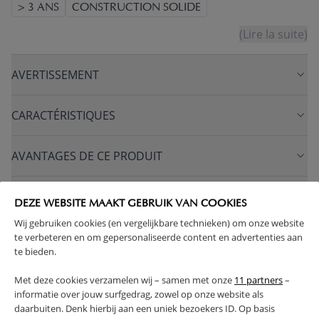
> 3 ANS
CONSTRUCTION SOLIDE
(Lire la suite)
AVERTISSEMENT
CARACTÉRISTIQUES
AVANTAGES DE CE PRODUIT
FAQ
DEZE WEBSITE MAAKT GEBRUIK VAN COOKIES
Wij gebruiken cookies (en vergelijkbare technieken) om onze website
RETOURS
te verbeteren en om gepersonaliseerde content en advertenties aan
te bieden.
Met deze cookies verzamelen wij – samen met onze
11 partners
–
informatie over jouw surfgedrag, zowel op onze website als
daarbuiten. Denk hierbij aan een uniek bezoekers ID. Op basis
High-contrast mode