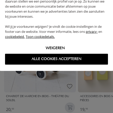
daarvan stellen we een persoonlijk profiel van je op. Zo kunnen we
de website en onze communicatie beter afstemmen op jouw
SOUVENT ACHETÉS ENSEMBLE
voorkeuren en kunnen we je advertenties laten zien die aansluiten
bij jouw interesses.
OUTLET
Wil jij je voorkeuren wijzigen? Je vindt de cookie-instellingen in de
footer van de website. Voor meer informatie, lees ons
privacy-
en
cookiebeleid.
Toon cookiedetails.
WEIGEREN
ALLE COOKIES ACCEPTEREN
CHARIOT DE MARCHE EN BOIS - THÉÂTRE DU
ACCESSOIRES EN BOIS 
SOLEIL
PIÈCES
20,
19,
00
95