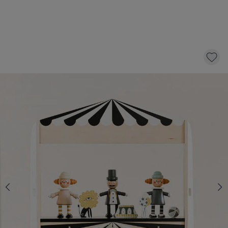
THÉÂTRE DE MARIONNETTES JOUET EN
BOIS | «THÉÂTRE DU SOLEIL» | 7
ACCESSOIRES INCLUS
25,-
dont éco-participation 0,71
AJOUTER AU PANIER
Livraison rapide