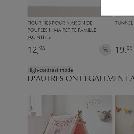
X160 CM
FIGURINES POUR MAISON DE
TUNNEL 
POUPÉES | «MA PETITE FAMILLE
JACINTHE»
12,
19,
95
95
High-contrast mode
D'AUTRES ONT ÉGALEMENT 