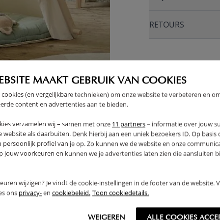
RETOURS
EBSITE MAAKT GEBRUIK VAN COOKIES
E
 cookies (en vergelijkbare technieken) om onze website te verbeteren en o
erde content en advertenties aan te bieden.
kies verzamelen wij – samen met onze
11 partners
– informatie over jouw s
 website als daarbuiten. Denk hierbij aan een uniek bezoekers ID. Op basis
n persoonlijk profiel van je op. Zo kunnen we de website en onze communica
jouw voorkeuren en kunnen we je advertenties laten zien die aansluiten bi
rkeuren wijzigen? Je vindt de cookie-instellingen in de footer van de website.
ees ons
privacy-
en
cookiebeleid.
Toon cookiedetails.
WEIGEREN
ALLE COOKIES ACCE