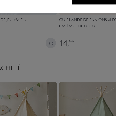
DE JEU «MIEL»
GUIRLANDE DE FANIONS «LEO
CM | MULTICOLORE
14,
95
ACHETÉ