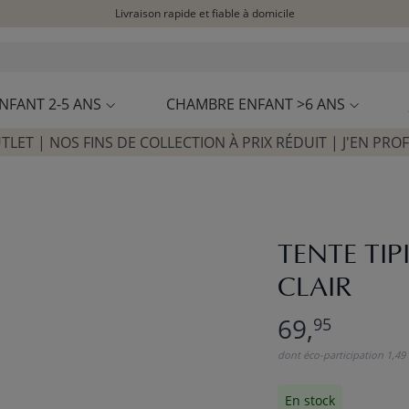
Livraison rapide et fiable à domicile
Visitez notre concept store à La Garennes-Colombes (92)
Avis clients
4,30/5
NFANT 2-5 ANS
CHAMBRE ENFANT >6 ANS
TLET | NOS FINS DE COLLECTION À PRIX RÉDUIT | J'EN PROF
TENTE TIP
CLAIR
69,
95
dont éco-participation 1,49
En stock