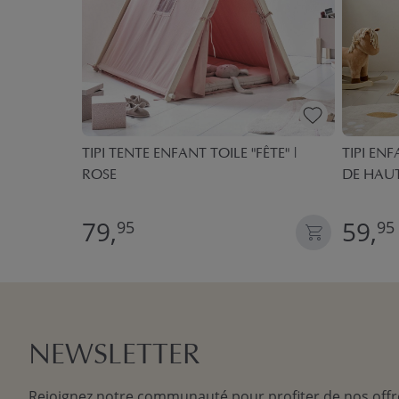
NT
TIPI TENTE ENFANT TOILE "FÊTE" |
TIPI ENF
ROSE
DE HAUT
79,
59,
95
95
NEWSLETTER
Rejoignez notre communauté pour profiter de nos offr