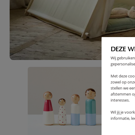
High-contrast mode
DEZE W
SOUVENT ACHETÉS ENSEMBL
Wij gebruiken
gepersonalise
Met deze coo
zowel op onze
stellen we ee
afstemmen op 
interesses.
Wil jij je voo
informatie, l