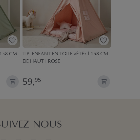
 158 CM
TIPI ENFANT EN TOILE «ÉTÉ» | 158 CM
TENTE DE J
DE HAUT | ROSE
BEIGE
59,
27,
95
95
SUIVEZ-NOUS