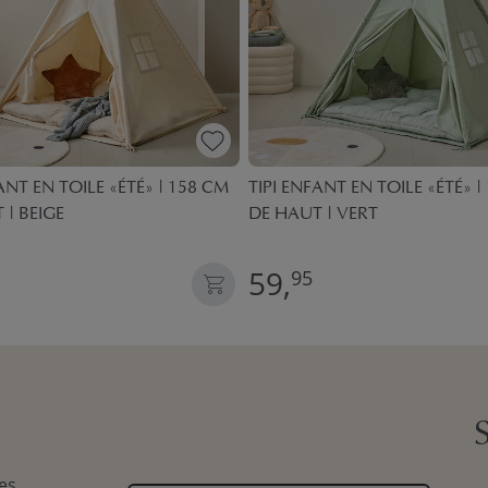
ANT EN TOILE «ÉTÉ» | 158 CM
TIPI ENFANT EN TOILE «ÉTÉ» |
 | BEIGE
DE HAUT | VERT
59,
95
es