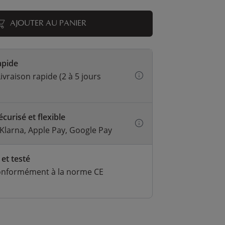
AJOUTER AU PANIER
apide
ivraison rapide (2 à 5 jours
curisé et flexible
 Klarna, Apple Pay, Google Pay
 et testé
onformément à la norme CE