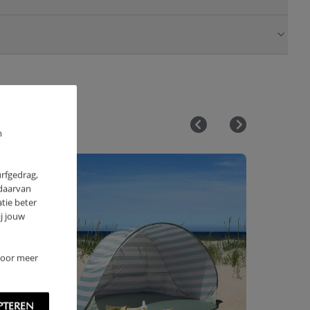
m
urfgedrag,
 daarvan
tie beter
j jouw
 Voor meer
PTEREN