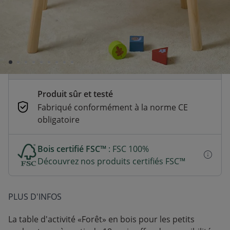
En stock | Livraison rapide (2 à 5 jours
ouvrés)
Paiement sécurisé et flexible
CB, Paypal, Klarna, Apple Pay, Google Pay
Produit sûr et testé
Fabriqué conformément à la norme CE
obligatoire
Bois certifié FSC™
: FSC 100%
Découvrez nos produits certifiés FSC™
PLUS D'INFOS
La table d'activité «Forêt» en bois pour les petits