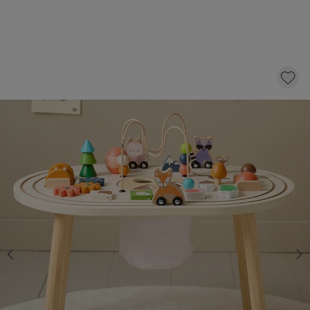
TABLE D'ACTIVITÉ «FORÊT» | MULTICOLORE
69,
95
dont éco-participation 1,06
AJOUTER AU PANIER
En stock
Livraison rapide