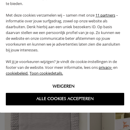
COMMENTAIRES
te bieden.
Met deze cookies verzamelen wij – samen met onze
11 partners
–
informatie over jouw surfgedrag, zowel op onze website als
RETOURS
daarbuiten. Denk hierbij aan een uniek bezoekers ID. Op basis
daarvan stellen we een persoonlijk profiel van je op. Zo kunnen we
de website en onze communicatie beter afstemmen op jouw
voorkeuren en kunnen we je advertenties laten zien die aansluiten
bij jouw interesses.
High-contrast mode
Wil jij je voorkeuren wijzigen? Je vindt de cookie-instellingen in de
SOUVENT ACHETÉS ENSEMBLE
footer van de website. Voor meer informatie, lees ons
privacy-
en
cookiebeleid.
Toon cookiedetails.
NOUVEAU
WEIGEREN
ALLE COOKIES ACCEPTEREN