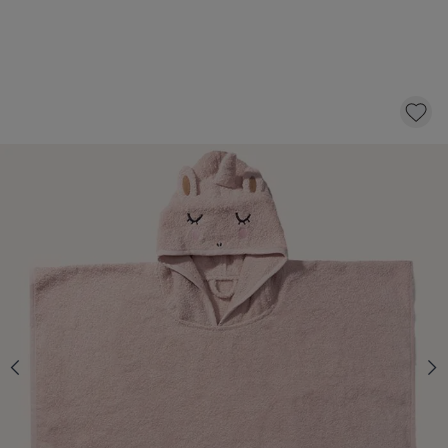
PONCHO DE BAIN BÉBÉ LICORNE «LARA»|1
- 4 ANS | 52 X 63 CM | ROSE CLAIR
17,-
AJOUTER AU PANIER
QUANTITÉ
En stock