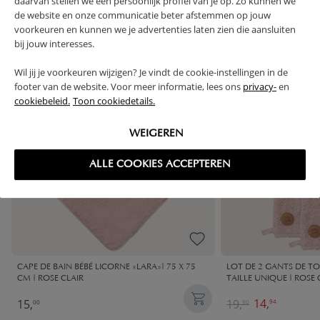
daarvan stellen we een persoonlijk profiel van je op. Zo kunnen we
SOUVENT ACHETÉS ENSEMBLE
de website en onze communicatie beter afstemmen op jouw
voorkeuren en kunnen we je advertenties laten zien die aansluiten
bij jouw interesses.
OUTLET
Offre spéciale
Wil jij je voorkeuren wijzigen? Je vindt de cookie-instellingen in de
footer van de website. Voor meer informatie, lees ons
privacy-
en
cookiebeleid.
Toon cookiedetails.
WEIGEREN
ALLE COOKIES ACCEPTEREN
CAPE DE BAIN BÉBÉ LICORNE «LARA»| 75 X 75
LOT DE 2 GANTS DE TO
CM | ROSE CLAIR
TAILLE UNIQUE | ROSE 
14,
15,
19,
94
00
90