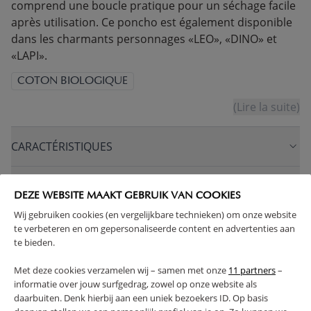
comprend une boucle pratique pour un séchage facile
après utilisation. Ce poncho est également disponible
dans les charmants personnages «LEO», «DINO» et
«LAPI».
COTON BIOLOGIQUE
(Lire la suite)
CARACTÉRISTIQUES
AVANTAGES DE CE PRODUIT
DEZE WEBSITE MAAKT GEBRUIK VAN COOKIES
Wij gebruiken cookies (en vergelijkbare technieken) om onze website
RETOURS
te verbeteren en om gepersonaliseerde content en advertenties aan
te bieden.
Met deze cookies verzamelen wij – samen met onze
11 partners
–
informatie over jouw surfgedrag, zowel op onze website als
daarbuiten. Denk hierbij aan een uniek bezoekers ID. Op basis
High-contrast mode