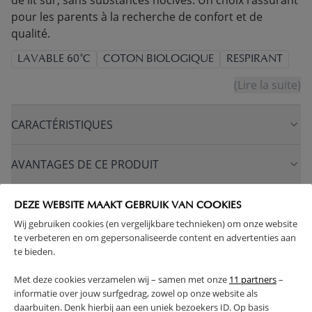
de lit sûr, sans substances nocives. Un choix rassurant
pour les parents à la recherche de confort et de
qualité.
LAVABLE 60°C
COTON BIOLOGIQUE
RESPIRANT
(Lire la suite)
CARACTÉRISTIQUES
AVANTAGES DE CE PRODUIT
FAQ
DEZE WEBSITE MAAKT GEBRUIK VAN COOKIES
Wij gebruiken cookies (en vergelijkbare technieken) om onze website
te verbeteren en om gepersonaliseerde content en advertenties aan
RETOURS
te bieden.
Met deze cookies verzamelen wij – samen met onze
11 partners
–
informatie over jouw surfgedrag, zowel op onze website als
daarbuiten. Denk hierbij aan een uniek bezoekers ID. Op basis