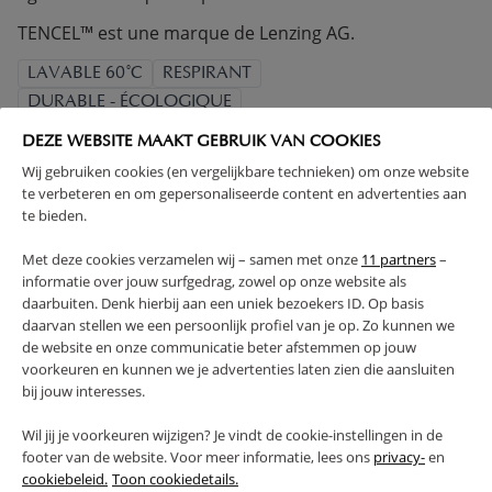
TENCEL™ est une marque de Lenzing AG.
LAVABLE 60°C
RESPIRANT
DURABLE - ÉCOLOGIQUE
CONFORME À LA CERTIFICATION UE
DEZE WEBSITE MAAKT GEBRUIK VAN COOKIES
MADE IN EUROPE
Wij gebruiken cookies (en vergelijkbare technieken) om onze website
te verbeteren en om gepersonaliseerde content en advertenties aan
(Lire la suite)
te bieden.
Met deze cookies verzamelen wij – samen met onze
11 partners
–
AVERTISSEMENT
informatie over jouw surfgedrag, zowel op onze website als
daarbuiten. Denk hierbij aan een uniek bezoekers ID. Op basis
CARACTÉRISTIQUES
daarvan stellen we een persoonlijk profiel van je op. Zo kunnen we
de website en onze communicatie beter afstemmen op jouw
voorkeuren en kunnen we je advertenties laten zien die aansluiten
AVANTAGES DE CE PRODUIT
bij jouw interesses.
Wil jij je voorkeuren wijzigen? Je vindt de cookie-instellingen in de
FAQ
footer van de website. Voor meer informatie, lees ons
privacy-
en
cookiebeleid.
Toon cookiedetails.