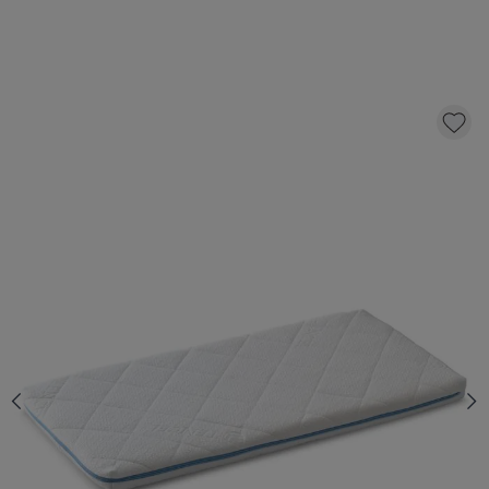
MATELAS BÉBÉ «AERO» PREMIUM
RESPIRANT | 45 X 90 CM
84,
95
dont éco-participation 2,00
AJOUTER AU PANIER
En stock