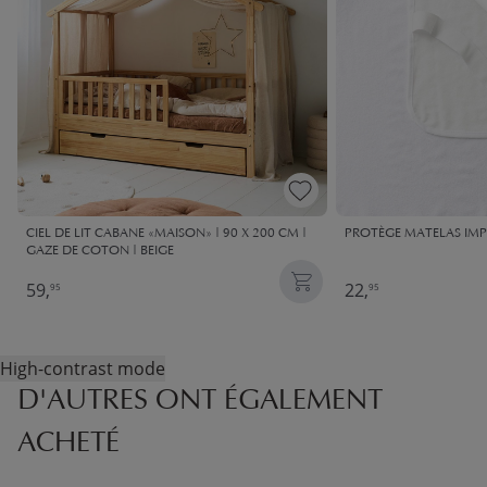
CIEL DE LIT CABANE «MAISON» | 90 X 200 CM |
PROTÈGE MATELAS​ IM
GAZE DE COTON | BEIGE
59,
22,
95
95
High-contrast mode
D'AUTRES ONT ÉGALEMENT
ACHETÉ