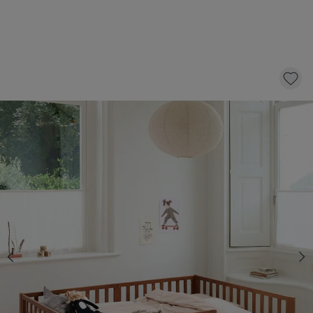
LIT MONTESSORI AU SOL «NID» | 140 X 200
CM | NOYER
379,
95
dont éco-participation 2,20
Épuisé
M'informer de la disponibilité