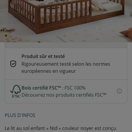
Temporairement indisponible
Ce produit sera disponible à partir du 11
septembre 2026.
Paiement sécurisé et flexible
CB, Paypal, Klarna, Apple Pay, Google Pay
Produit sûr et testé
Rigoureusement testé selon les normes
européennes en vigueur
Bois certifié FSC™
: FSC 100%
Découvrez nos produits certifiés FSC™
PLUS D'INFOS
Le lit au sol enfant « Nid » couleur noyer est conçu