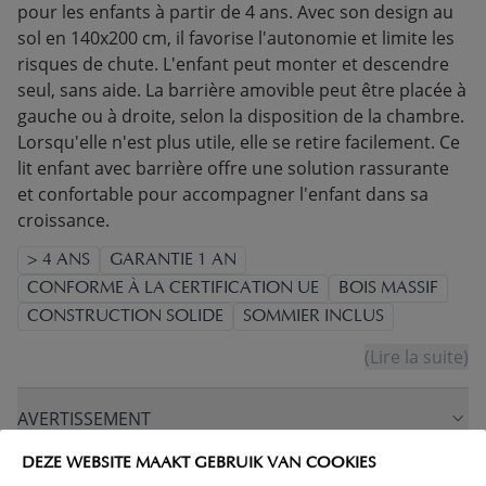
pour les enfants à partir de 4 ans. Avec son design au
sol en 140x200 cm, il favorise l'autonomie et limite les
risques de chute. L'enfant peut monter et descendre
seul, sans aide. La barrière amovible peut être placée à
gauche ou à droite, selon la disposition de la chambre.
Lorsqu'elle n'est plus utile, elle se retire facilement. Ce
lit enfant avec barrière offre une solution rassurante
et confortable pour accompagner l'enfant dans sa
croissance.
> 4 ANS
GARANTIE 1 AN
CONFORME À LA CERTIFICATION UE
BOIS MASSIF
CONSTRUCTION SOLIDE
SOMMIER INCLUS
(Lire la suite)
AVERTISSEMENT
DEZE WEBSITE MAAKT GEBRUIK VAN COOKIES
CARACTÉRISTIQUES