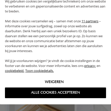
Wij gebruiken cookies (en vergelijkbare technieken) om onze website
te verbeteren en om gepersonaliseerde content en advertenties aan
te bieden.
AVANTAGES DE CE PRODUIT
Met deze cookies verzamelen wij – samen met onze
11 partners
–
informatie over jouw surfgedrag, zowel op onze website als
FAQ
daarbuiten. Denk hierbij aan een uniek bezoekers ID. Op basis
daarvan stellen we een persoonlijk profiel van je op. Zo kunnen we
RETOURS
de website en onze communicatie beter afstemmen op jouw
voorkeuren en kunnen we je advertenties laten zien die aansluiten
bij jouw interesses.
Wil jij je voorkeuren wijzigen? Je vindt de cookie-instellingen in de
footer van de website. Voor meer informatie, lees ons
privacy-
en
High-contrast mode
cookiebeleid.
Toon cookiedetails.
SOUVENT ACHETÉS ENSEMBLE
WEIGEREN
ALLE COOKIES ACCEPTEREN