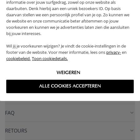
informatie over jouw surfgedrag, zowel op onze website als
daarbuiten. Denk hierbij aan een uniek bezoekers ID. Op basis
Associez ce lit à notre
tiroir
de lit assorti.
daarvan stellen we een persoonlijk profiel van je op. Zo kunnen we
de website en onze communicatie beter afstemmen op jouw
GARANTIE 1 AN
CONSTRUCTION SOLIDE
voorkeuren en kunnen we je advertenties laten zien die aansluiten
SOMMIER INCLUS
bij jouw interesses.
(Lire la suite)
Wil jij je voorkeuren wijzigen? Je vindt de cookie-instellingen in de
footer van de website. Voor meer informatie, lees ons
privacy-
en
cookiebeleid.
Toon cookiedetails.
AVERTISSEMENT
WEIGEREN
CARACTÉRISTIQUES
ALLE COOKIES ACCEPTEREN
AVANTAGES DE CE PRODUIT
FAQ
RETOURS