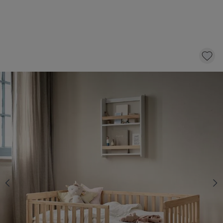
LIT ENFANT 2 ANS «PLUME» | 70 X 140 CM |
NATUREL
189,
95
dont éco-participation 1,30
AJOUTER AU PANIER
En stock
Tiroir inclus
Oui
Non