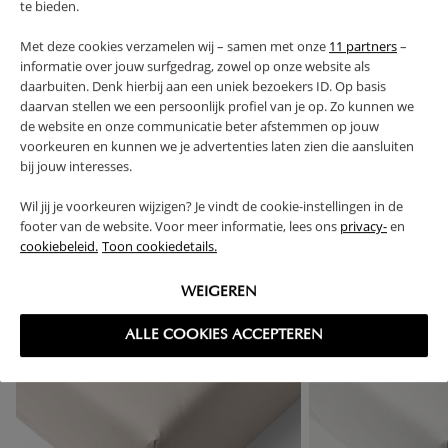
te bieden.
FAQ
Met deze cookies verzamelen wij – samen met onze
11 partners
–
informatie over jouw surfgedrag, zowel op onze website als
RETOURS
daarbuiten. Denk hierbij aan een uniek bezoekers ID. Op basis
daarvan stellen we een persoonlijk profiel van je op. Zo kunnen we
de website en onze communicatie beter afstemmen op jouw
voorkeuren en kunnen we je advertenties laten zien die aansluiten
bij jouw interesses.
High-contrast mode
Wil jij je voorkeuren wijzigen? Je vindt de cookie-instellingen in de
footer van de website. Voor meer informatie, lees ons
privacy-
en
SOUVENT ACHETÉS ENSEMBLE
cookiebeleid.
Toon cookiedetails.
WEIGEREN
ALLE COOKIES ACCEPTEREN