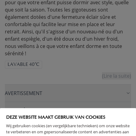
pour que votre enfant puisse dormir avec style, quelle
que soit la saison. Toutes les gigoteuses sont
également dotées d'une fermeture éclair sûre et
confortable qui facilite leur mise en place et leur
retrait. Ainsi, qu'il s'agisse d'un nouveau-né ou d'un
enfant espiègle, d'un été doux ou d'un hiver froid,
nous veillons à ce que votre enfant dorme en toute
sérénité !
LAVABLE 40°C
(Lire la suite)
AVERTISSEMENT
CARACTÉRISTIQUES
DEZE WEBSITE MAAKT GEBRUIK VAN COOKIES
Wij gebruiken cookies (en vergelijkbare technieken) om onze website
AVANTAGES DE CE PRODUIT
te verbeteren en om gepersonaliseerde content en advertenties aan