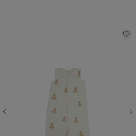
JOLLEIN - GIGOTEUSE JERSEY 110CM TEDDY
BEAR
27,
99
AJOUTER AU PANIER
QUANTITÉ
En stock