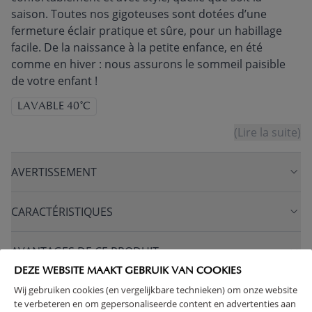
saison. Toutes nos gigoteuses sont dotées d’une
fermeture éclair pratique et sûre, pour un habillage
facile. De la naissance à la petite enfance, en été
comme en hiver : nous assurons le sommeil paisible
de votre enfant !
LAVABLE 40°C
(Lire la suite)
AVERTISSEMENT
CARACTÉRISTIQUES
AVANTAGES DE CE PRODUIT
DEZE WEBSITE MAAKT GEBRUIK VAN COOKIES
Wij gebruiken cookies (en vergelijkbare technieken) om onze website
FAQ
te verbeteren en om gepersonaliseerde content en advertenties aan