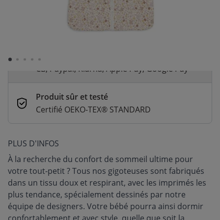
Livraison rapide
En stock | Livraison rapide (2 à 5 jours
ouvrés)
Paiement sécurisé et flexible
CB, Paypal, Klarna, Apple Pay, Google Pay
Produit sûr et testé
Certifié OEKO-TEX® STANDARD
PLUS D'INFOS
À la recherche du confort de sommeil ultime pour
votre tout-petit ? Tous nos gigoteuses sont fabriqués
dans un tissu doux et respirant, avec les imprimés les
plus tendance, spécialement dessinés par notre
équipe de designers. Votre bébé pourra ainsi dormir
confortablement et avec style, quelle que soit la