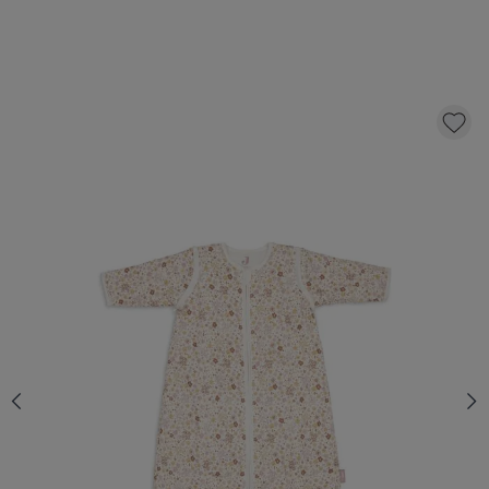
JOLLEIN - GIGOTEUSE AVEC MANCHES
AMOVIBLE 90CM - FLOWER FAIRIES
36,
99
AJOUTER AU PANIER
QUANTITÉ
En stock