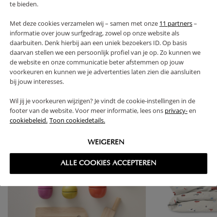
te bieden.
RETOURS
Met deze cookies verzamelen wij – samen met onze
11 partners
–
informatie over jouw surfgedrag, zowel op onze website als
daarbuiten. Denk hierbij aan een uniek bezoekers ID. Op basis
daarvan stellen we een persoonlijk profiel van je op. Zo kunnen we
de website en onze communicatie beter afstemmen op jouw
High-contrast mode
voorkeuren en kunnen we je advertenties laten zien die aansluiten
SOUVENT ACHETÉS ENSEMBLE
bij jouw interesses.
Wil jij je voorkeuren wijzigen? Je vindt de cookie-instellingen in de
footer van de website. Voor meer informatie, lees ons
privacy-
en
cookiebeleid.
Toon cookiedetails.
WEIGEREN
ALLE COOKIES ACCEPTEREN