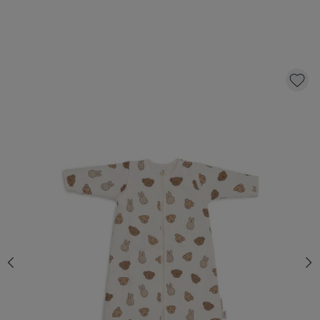
JOLLEIN - GIGOTEUSE AVEC MANCHES
AMOVIBLE 70CM - MIFFY AND FRIENDS
39,
99
AJOUTER AU PANIER
QUANTITÉ
En stock