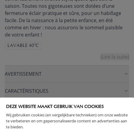
saison. Toutes nos gigoteuses sont dotées d’une
fermeture éclair pratique et sûre, pour un habillage
facile. De la naissance à la petite enfance, en été
comme en hiver : nous assurons le sommeil paisible
de votre enfant !
LAVABLE 40°C
(Lire la suite)
AVERTISSEMENT
CARACTÉRISTIQUES
AVANTAGES DE CE PRODUIT
DEZE WEBSITE MAAKT GEBRUIK VAN COOKIES
Wij gebruiken cookies (en vergelijkbare technieken) om onze website
te verbeteren en om gepersonaliseerde content en advertenties aan
FAQ
te bieden.