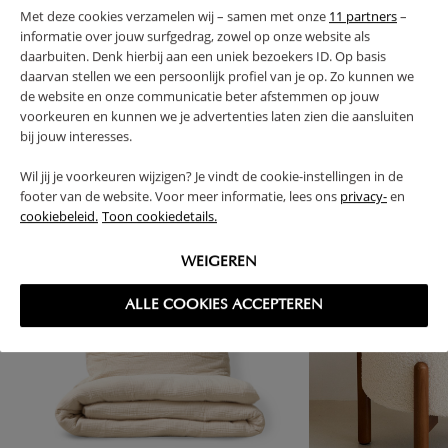
Met deze cookies verzamelen wij – samen met onze
11 partners
–
RETOURS
informatie over jouw surfgedrag, zowel op onze website als
daarbuiten. Denk hierbij aan een uniek bezoekers ID. Op basis
daarvan stellen we een persoonlijk profiel van je op. Zo kunnen we
de website en onze communicatie beter afstemmen op jouw
voorkeuren en kunnen we je advertenties laten zien die aansluiten
bij jouw interesses.
High-contrast mode
SOUVENT ACHETÉS ENSEMBLE
Wil jij je voorkeuren wijzigen? Je vindt de cookie-instellingen in de
footer van de website. Voor meer informatie, lees ons
privacy-
en
cookiebeleid.
Toon cookiedetails.
WEIGEREN
ALLE COOKIES ACCEPTEREN