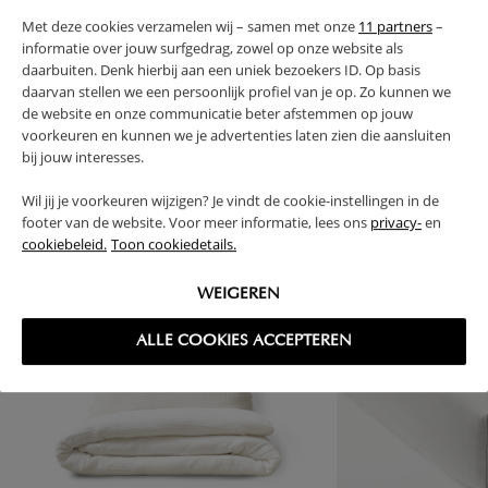
Met deze cookies verzamelen wij – samen met onze
11 partners
–
RETOURS
informatie over jouw surfgedrag, zowel op onze website als
daarbuiten. Denk hierbij aan een uniek bezoekers ID. Op basis
daarvan stellen we een persoonlijk profiel van je op. Zo kunnen we
de website en onze communicatie beter afstemmen op jouw
voorkeuren en kunnen we je advertenties laten zien die aansluiten
High-contrast mode
bij jouw interesses.
SOUVENT ACHETÉS ENSEMBLE
Wil jij je voorkeuren wijzigen? Je vindt de cookie-instellingen in de
footer van de website. Voor meer informatie, lees ons
privacy-
en
cookiebeleid.
Toon cookiedetails.
WEIGEREN
ALLE COOKIES ACCEPTEREN