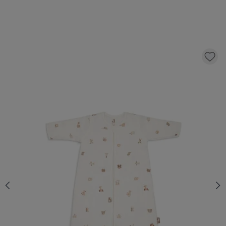
JOLLEIN - GIGOTEUSE AVEC MANCHES
AMOVIBLE 110CM - ANIMAL FRIENDS
39,
99
AJOUTER AU PANIER
QUANTITÉ
En stock