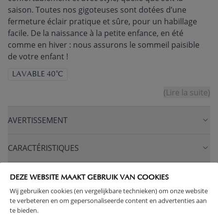
saison. Toutes nos gigoteuses sont dotées d’une
fermeture éclair pratique et sûre, pour un habillage
facile. De la naissance à la petite enfance, en été
comme en hiver : nous assurons le sommeil paisible
de votre enfant !
LAVABLE 40°C
(Lire la suite)
AVERTISSEMENT
CARACTÉRISTIQUES
AVANTAGES DE CE PRODUIT
DEZE WEBSITE MAAKT GEBRUIK VAN COOKIES
Wij gebruiken cookies (en vergelijkbare technieken) om onze website
te verbeteren en om gepersonaliseerde content en advertenties aan
FAQ
te bieden.