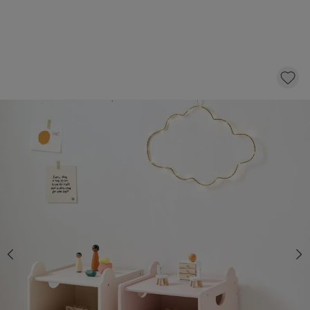
ENSEMBLE DE 2 CAISSES DE RANGEMENT EN
BOIS «ARC-EN-CIEL» | ROSE ET BEIGE CLAIR
49,
95
dont éco-participation 1,00
Épuisé
M'informer de la disponibilité