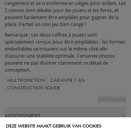
rangement et se transforme en sièges pour enfant. Les
2 caisses sont idéales pour les jouets et les livres, et
peuvent facilement être empilées pour gagner de la
place. Parfait un coin jeu bien rangé !
Remarque : Les deux coffres à jouets sont
spécialement conçus pour être empilables : les formes
emboîtables se trouvent sur le même côté afin
d’assurer une stabilité optimale. Certaines photos
peuvent ne pas illustrer clairement ce détail de
conception.
MULTIFONCTION
GARANTIE 1 AN
CONSTRUCTION SOLIDE
(Lire la suite)
AVERTISSEMENT
DEZE WEBSITE MAAKT GEBRUIK VAN COOKIES