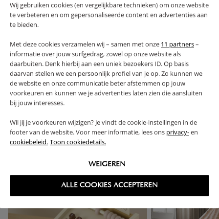
CARACTÉRISTIQUES
Wij gebruiken cookies (en vergelijkbare technieken) om onze website
te verbeteren en om gepersonaliseerde content en advertenties aan
te bieden.
AVANTAGES DE CE PRODUIT
Met deze cookies verzamelen wij – samen met onze
11 partners
–
informatie over jouw surfgedrag, zowel op onze website als
FAQ
daarbuiten. Denk hierbij aan een uniek bezoekers ID. Op basis
daarvan stellen we een persoonlijk profiel van je op. Zo kunnen we
de website en onze communicatie beter afstemmen op jouw
RETOURS
voorkeuren en kunnen we je advertenties laten zien die aansluiten
bij jouw interesses.
Wil jij je voorkeuren wijzigen? Je vindt de cookie-instellingen in de
footer van de website. Voor meer informatie, lees ons
privacy-
en
High-contrast mode
cookiebeleid.
Toon cookiedetails.
SOUVENT ACHETÉS ENSEMBLE
WEIGEREN
ALLE COOKIES ACCEPTEREN