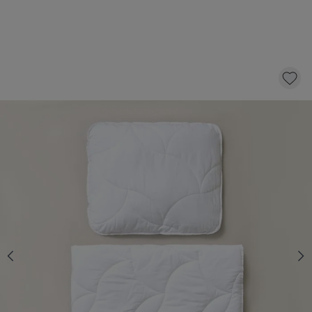
ENSEMBLE COUETTE ET OREILLER |
COUETTE EN BAMBOU 120 X 150 CM
69,
95
dont éco-participation 0,40
AJOUTER AU PANIER
QUANTITÉ
En stock