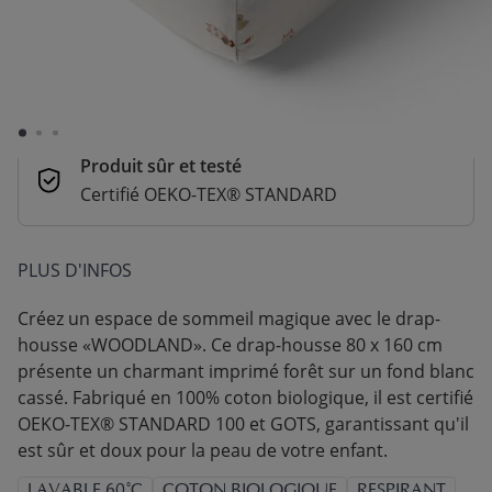
Le délai de livraison prévu est inconnu
Paiement sécurisé et flexible
CB, Paypal, Klarna, Apple Pay, Google Pay
Produit sûr et testé
Certifié OEKO-TEX® STANDARD
PLUS D'INFOS
Créez un espace de sommeil magique avec le drap-
housse «WOODLAND». Ce drap-housse 80 x 160 cm
présente un charmant imprimé forêt sur un fond blanc
cassé. Fabriqué en 100% coton biologique, il est certifié
OEKO-TEX® STANDARD 100 et GOTS, garantissant qu'il
est sûr et doux pour la peau de votre enfant.
LAVABLE 60°C
COTON BIOLOGIQUE
RESPIRANT