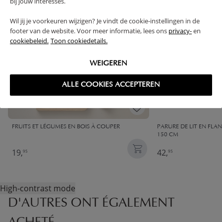
bij jouw interesses.
Wil jij je voorkeuren wijzigen? Je vindt de cookie-instellingen in de
footer van de website. Voor meer informatie, lees ons
privacy-
en
cookiebeleid.
Toon cookiedetails.
WEIGEREN
ALLE COOKIES ACCEPTEREN
FRUITS ET LÉGUMES EN BOIS À COUPER
PARURE DE LIT EN FLAN
150 CM
19,
42,
95
95
High-contrast mode
D'AUTRES ONT ÉGALEMENT