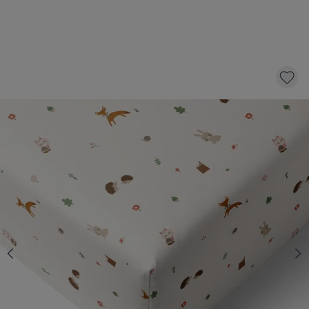
DRAP-HOUSSE LIT 80 X 160 CM
«WOODLAND» | BLANC CASSÉ
19,
95
Épuisé
M'informer de la disponibilité
Temporairement indisponible