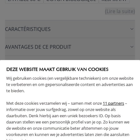
(Lire la suite)
CARACTÉRISTIQUES
AVANTAGES DE CE PRODUIT
RETOURS
DEZE WEBSITE MAAKT GEBRUIK VAN COOKIES
Wij gebruiken cookies (en vergelijkbare technieken) om onze website
te verbeteren en om gepersonaliseerde content en advertenties aan
te bieden.
High-contrast mode
Met deze cookies verzamelen wij – samen met onze
11 partners
–
SOUVENT ACHETÉS ENSEMBLE
informatie over jouw surfgedrag, zowel op onze website als
daarbuiten. Denk hierbij aan een uniek bezoekers ID. Op basis
daarvan stellen we een persoonlijk profiel van je op. Zo kunnen we
de website en onze communicatie beter afstemmen op jouw
voorkeuren en kunnen we je advertenties laten zien die aansluiten