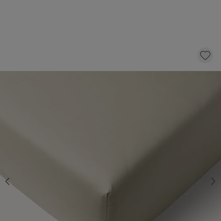
DRAP-HOUSSE EN JERSEY DE COTON
BIOLOGIQUE 70/80 X 140 CM | BEIGE
14,
95
AJOUTER AU PANIER
QUANTITÉ
En stock