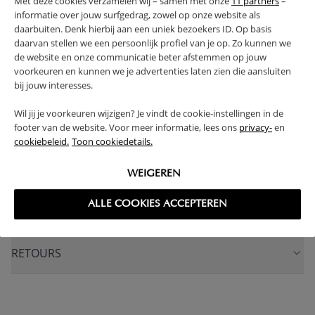
Met deze cookies verzamelen wij – samen met onze
11 partners
–
respect de l'environnement, enveloppant votre enfant
informatie over jouw surfgedrag, zowel op onze website als
dans un confort cosy et sécurisé.
daarbuiten. Denk hierbij aan een uniek bezoekers ID. Op basis
daarvan stellen we een persoonlijk profiel van je op. Zo kunnen we
LAVABLE 60°C
COTON BIOLOGIQUE
RESPIRANT
de website en onze communicatie beter afstemmen op jouw
DURABLE - ÉCOLOGIQUE
voorkeuren en kunnen we je advertenties laten zien die aansluiten
bij jouw interesses.
(Lire la suite)
Wil jij je voorkeuren wijzigen? Je vindt de cookie-instellingen in de
footer van de website. Voor meer informatie, lees ons
privacy-
en
CARACTÉRISTIQUES
cookiebeleid.
Toon cookiedetails.
AVANTAGES DE CE PRODUIT
WEIGEREN
ALLE COOKIES ACCEPTEREN
FAQ
RETOURS