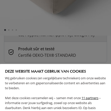
Livraison rapide
En stock | Livraison rapide (2 à 5 jours
ouvrés)
Paiement sécurisé et flexible
CB, Paypal, Klarna, Apple Pay, Google Pay
Produit sûr et testé
Certifié OEKO-TEX® STANDARD
PLUS D'INFOS
DEZE WEBSITE MAAKT GEBRUIK VAN COOKIES
Wij gebruiken cookies (en vergelijkbare technieken) om onze website
Drap-housse pour lit enfant en coton biologique, avec
te verbeteren en om gepersonaliseerde content en advertenties aan
bande élastique tout autour pour un meilleur maintien
te bieden.
au matelas. | 90 x 200 cm
Met deze cookies verzamelen wij – samen met onze
11 partners
–
LAVABLE 60°C
COTON
DURABLE - ÉCOLOGIQUE
informatie over jouw surfgedrag, zowel op onze website als
daarbuiten. Denk hierbij aan een uniek bezoekers ID. Op basis
TOUTES SAISONS