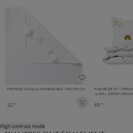
PROTÈGE MATELAS​ IMPERMÉABLE | 90X200 CM
PARURE DE LIT 1 PERS
«LARA», COTON BIOLO
22,
49,
95
95
High-contrast mode