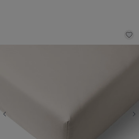
DRAP HOUSSE EN JERSEY DE COTON
BIOLOGIQUE - GRIS TAUPE | 90 X 200 CM
19,
95
AJOUTER AU PANIER
QUANTITÉ
En stock