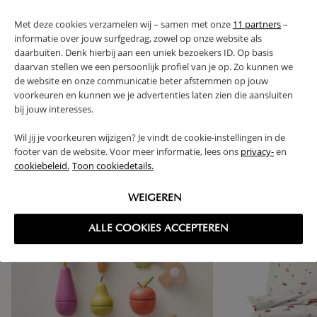
FAQ
Met deze cookies verzamelen wij – samen met onze
11 partners
–
informatie over jouw surfgedrag, zowel op onze website als
RETOURS
daarbuiten. Denk hierbij aan een uniek bezoekers ID. Op basis
daarvan stellen we een persoonlijk profiel van je op. Zo kunnen we
de website en onze communicatie beter afstemmen op jouw
voorkeuren en kunnen we je advertenties laten zien die aansluiten
bij jouw interesses.
High-contrast mode
Wil jij je voorkeuren wijzigen? Je vindt de cookie-instellingen in de
SOUVENT ACHETÉS ENSEMBLE
footer van de website. Voor meer informatie, lees ons
privacy-
en
cookiebeleid.
Toon cookiedetails.
WEIGEREN
ALLE COOKIES ACCEPTEREN