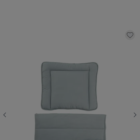
COUETTE SANS HOUSSE AVEC OREILLER |
120 X 150 CM | VERT
49,
95
AJOUTER AU PANIER
QUANTITÉ
En stock