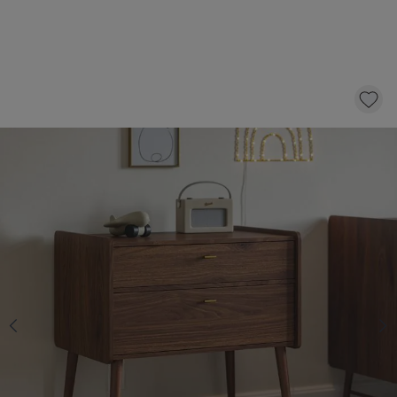
COMMODE 2 TIROIRS «ROSEAU» | NOYER
499,
95
AJOUTER AU PANIER
Livraison rapide
En stock | Livraison sur RDV (3 à 10 jours
ouvrés selon option)