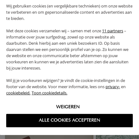
CARACTÉRISTIQUES
Wij gebruiken cookies (en vergelijkbare technieken) om onze website
te verbeteren en om gepersonaliseerde content en advertenties aan
te bieden.
AVANTAGES DE CE PRODUIT
Met deze cookies verzamelen wij – samen met onze
11 partners
–
FAQ
informatie over jouw surfgedrag, zowel op onze website als
daarbuiten. Denk hierbij aan een uniek bezoekers ID. Op basis
daarvan stellen we een persoonlijk profiel van je op. Zo kunnen we
RETOURS
de website en onze communicatie beter afstemmen op jouw
voorkeuren en kunnen we je advertenties laten zien die aansluiten
bij jouw interesses.
Wil jij je voorkeuren wijzigen? Je vindt de cookie-instellingen in de
footer van de website. Voor meer informatie, lees ons
privacy-
en
High-contrast mode
cookiebeleid.
Toon cookiedetails.
SOUVENT ACHETÉS ENSEMBLE
WEIGEREN
ALLE COOKIES ACCEPTEREN