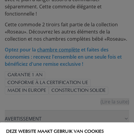
séparemment. Cette commode élégante et
fonctionnelle !
Cette commode 2 tiroirs fait partie de la collection
«Roseau». Découvrez les autres éléments de la
collection et nos chambres complètes bébé «Roseau».
Optez pour la
chambre complète
et faites des
économies : recevez l'ensemble en une seule fois et
bénéficiez d'une remise exclusive !
GARANTIE 1 AN
CONFORME À LA CERTIFICATION UE
MADE IN EUROPE
CONSTRUCTION SOLIDE
(Lire la suite)
AVERTISSEMENT
DEZE WEBSITE MAAKT GEBRUIK VAN COOKIES