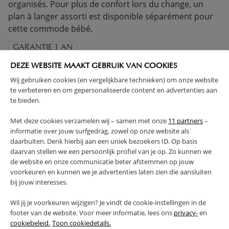
organisés. Pour plus de confort lors du change, un
plan à langer assorti est disponible séparément pour
cette commode bébé.
GARANTIE 1 AN
CONFORME À LA CERTIFICATION UE
DEZE WEBSITE MAAKT GEBRUIK VAN COOKIES
MADE IN EUROPE
CONSTRUCTION SOLIDE
Wij gebruiken cookies (en vergelijkbare technieken) om onze website
te verbeteren en om gepersonaliseerde content en advertenties aan
(Lire la suite)
te bieden.
Met deze cookies verzamelen wij – samen met onze
11 partners
–
AVERTISSEMENT
informatie over jouw surfgedrag, zowel op onze website als
daarbuiten. Denk hierbij aan een uniek bezoekers ID. Op basis
CARACTÉRISTIQUES
daarvan stellen we een persoonlijk profiel van je op. Zo kunnen we
de website en onze communicatie beter afstemmen op jouw
voorkeuren en kunnen we je advertenties laten zien die aansluiten
AVANTAGES DE CE PRODUIT
bij jouw interesses.
Wil jij je voorkeuren wijzigen? Je vindt de cookie-instellingen in de
FAQ
footer van de website. Voor meer informatie, lees ons
privacy-
en
cookiebeleid.
Toon cookiedetails.