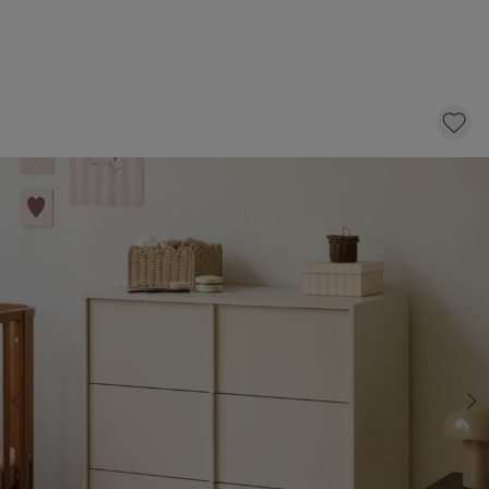
COMMODE «NOMA» | BEIGE
449,
95
dont éco-participation 4,20
AJOUTER AU PANIER
En stock
Choisissez une plan à langer avec 20% de réduction