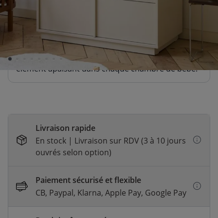
PLAN À LANGER POUR COMMODE
«NOMA» | BEIGE
64,95
51,96
Plan à langer élégant pour la commode – un
élément apaisant dans chaque chambre de bébé.
Livraison rapide
En stock | Livraison sur RDV (3 à 10 jours
ouvrés selon option)
Paiement sécurisé et flexible
CB, Paypal, Klarna, Apple Pay, Google Pay