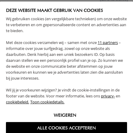
DEZE WEBSITE MAAKT GEBRUIK VAN COOKIES
AVERTISSEMENT
Wij gebruiken cookies (en vergelijkbare technieken) om onze website
te verbeteren en om gepersonaliseerde content en advertenties aan
te bieden.
CARACTÉRISTIQUES
Met deze cookies verzamelen wij – samen met onze
11 partners
–
informatie over jouw surfgedrag, zowel op onze website als
AVANTAGES DE CE PRODUIT
daarbuiten. Denk hierbij aan een uniek bezoekers ID. Op basis
daarvan stellen we een persoonlijk profiel van je op. Zo kunnen we
FAQ
de website en onze communicatie beter afstemmen op jouw
voorkeuren en kunnen we je advertenties laten zien die aansluiten
bij jouw interesses.
RETOURS
Wil jij je voorkeuren wijzigen? Je vindt de cookie-instellingen in de
footer van de website. Voor meer informatie, lees ons
privacy-
en
cookiebeleid.
Toon cookiedetails.
WEIGEREN
High-contrast mode
SOUVENT ACHETÉS ENSEMBLE
ALLE COOKIES ACCEPTEREN