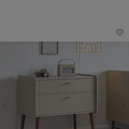
COMMODE POUR BÉBÉ «ROSEAU» |
AVOINE
400,-
AJOUTER AU PANIER
En stock