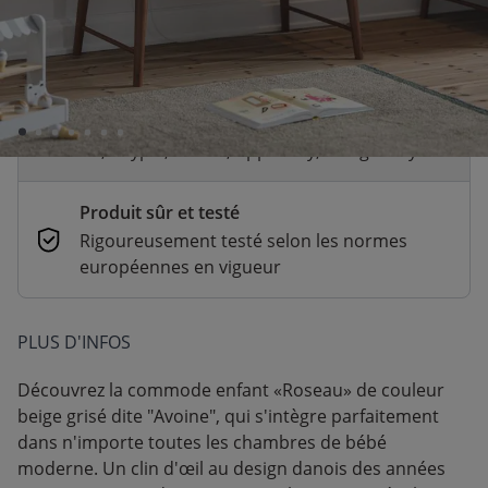
Livraison rapide
En stock | Livraison sur RDV (3 à 10 jours
ouvrés selon option)
Paiement sécurisé et flexible
CB, Paypal, Klarna, Apple Pay, Google Pay
Produit sûr et testé
Rigoureusement testé selon les normes
européennes en vigueur
PLUS D'INFOS
Découvrez la commode enfant «Roseau» de couleur
beige grisé dite "Avoine", qui s'intègre parfaitement
dans n'importe toutes les chambres de bébé
moderne. Un clin d'œil au design danois des années