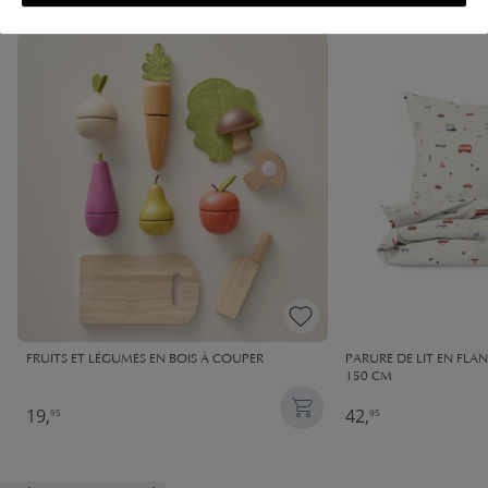
FRUITS ET LÉGUMES EN BOIS À COUPER
PARURE DE LIT EN FLAN
150 CM
19,
42,
95
95