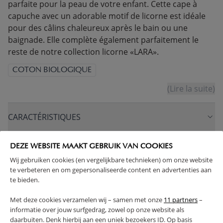
parfaite pour la peau de votre enfant. Cette cape à
capuche avec un adorable motif de licorne est idéale
pour des câlins chaleureux après le bain ou une
baignade. Elle complète également parfaitement le
reste de notre collection licorne «LARA».
COTON BIOLOGIQUE
(Lire la suite)
CARACTÉRISTIQUES
AVANTAGES DE CE PRODUIT
DEZE WEBSITE MAAKT GEBRUIK VAN COOKIES
Wij gebruiken cookies (en vergelijkbare technieken) om onze website
te verbeteren en om gepersonaliseerde content en advertenties aan
RETOURS
te bieden.
Met deze cookies verzamelen wij – samen met onze
11 partners
–
informatie over jouw surfgedrag, zowel op onze website als
daarbuiten. Denk hierbij aan een uniek bezoekers ID. Op basis