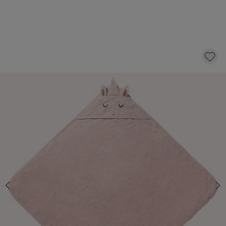
CAPE DE BAIN BÉBÉ LICORNE «LARA»| 75 X
75 CM | ROSE CLAIR
15,-
AJOUTER AU PANIER
QUANTITÉ
En stock