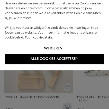
High-contrast mode
daarvan stellen we een persoonlijk profiel van je op. Zo kunnen we
de website en onze communicatie beter afstemmen op jouw
SOUVENT ACHETÉS ENSEMBLE
voorkeuren en kunnen we je advertenties laten zien die aansluiten
bij jouw interesses.
Wil jij je voorkeuren wijzigen? Je vindt de cookie-instellingen in de
footer van de website. Voor meer informatie, lees ons
privacy-
en
cookiebeleid.
Toon cookiedetails.
WEIGEREN
ALLE COOKIES ACCEPTEREN
FRUITS ET LÉGUMES EN BOIS À COUPER
PARURE DE LIT EN FLAN
150 CM
95
95