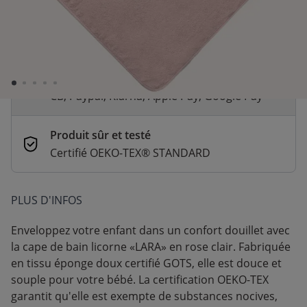
Livraison rapide
En stock | Livraison rapide (2 à 5 jours
ouvrés)
Paiement sécurisé et flexible
CB, Paypal, Klarna, Apple Pay, Google Pay
Produit sûr et testé
Certifié OEKO-TEX® STANDARD
PLUS D'INFOS
Enveloppez votre enfant dans un confort douillet avec
la cape de bain licorne «LARA» en rose clair. Fabriquée
en tissu éponge doux certifié GOTS, elle est douce et
souple pour votre bébé. La certification OEKO-TEX
garantit qu'elle est exempte de substances nocives,