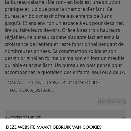
Le bureau cabane «Maison» en bois est une solution
pratique et ludique pour la chambre d’enfant. Ce
bureau en bois massif offre aux enfants de 3 ans
jusqu'à 12 ans environ un espace à eux pour dessiner,
lire ou faire leurs devoirs. Grâce à ses trois hauteurs
réglables, ce bureau cabane s’adapte facilement à la
croissance de l’enfant et reste fonctionnel pendant de
nombreuses années. Sa construction solide et son
design original en forme de maison en font un meuble
durable et accueillant. Un bureau en bois pensé pour
accompagner le quotidien des enfants, seul ou à deux.
GARANTIE 1 AN
CONSTRUCTION SOLIDE
HAUTEUR AJUSTABLE
(Lire la suite)
AVERTISSEMENT
DEZE WEBSITE MAAKT GEBRUIK VAN COOKIES