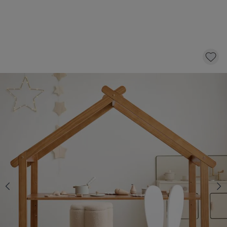
BUREAU ENFANT CABANE «MAISON» |
NOYER
119,
95
dont éco-participation 1,50
AJOUTER AU PANIER
En stock