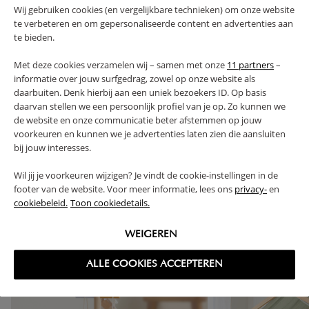
CARACTÉRISTIQUES
Wij gebruiken cookies (en vergelijkbare technieken) om onze website
te verbeteren en om gepersonaliseerde content en advertenties aan
te bieden.
AVANTAGES DE CE PRODUIT
Met deze cookies verzamelen wij – samen met onze
11 partners
–
informatie over jouw surfgedrag, zowel op onze website als
FAQ
daarbuiten. Denk hierbij aan een uniek bezoekers ID. Op basis
daarvan stellen we een persoonlijk profiel van je op. Zo kunnen we
de website en onze communicatie beter afstemmen op jouw
RETOURS
voorkeuren en kunnen we je advertenties laten zien die aansluiten
bij jouw interesses.
Wil jij je voorkeuren wijzigen? Je vindt de cookie-instellingen in de
footer van de website. Voor meer informatie, lees ons
privacy-
en
cookiebeleid.
Toon cookiedetails.
High-contrast mode
SOUVENT ACHETÉS ENSEMBLE
WEIGEREN
ALLE COOKIES ACCEPTEREN