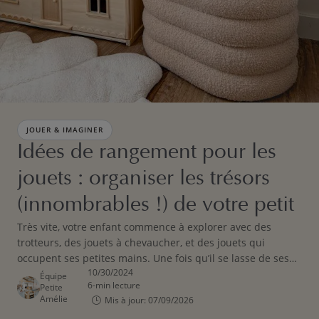
JOUER & IMAGINER
Idées de rangement pour les
jouets : organiser les trésors
(innombrables !) de votre petit
Très vite, votre enfant commence à explorer avec des
trotteurs, des jouets à chevaucher, et des jouets qui
occupent ses petites mains. Une fois qu’il se lasse de ses
10/30/2024
jouets préférés, vous pourriez vouloir les conserver pour
Équipe
6-min lecture
Petite
un futur enfant ou pour des amis, ce qui signifie qu’il vous
Amélie
Mis à jour: 07/09/2026
faut un endroit pour les ranger.