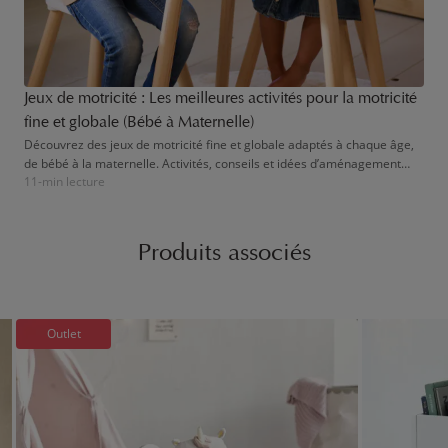
Jeux de motricité : Les meilleures activités pour la motricité
fine et globale (Bébé à Maternelle)
Découvrez des jeux de motricité fine et globale adaptés à chaque âge,
de bébé à la maternelle. Activités, conseils et idées d’aménagement
11-min lecture
pour accompagner les gestes, l’autonomie et l’éveil de votre enfant.
Produits associés
Outlet