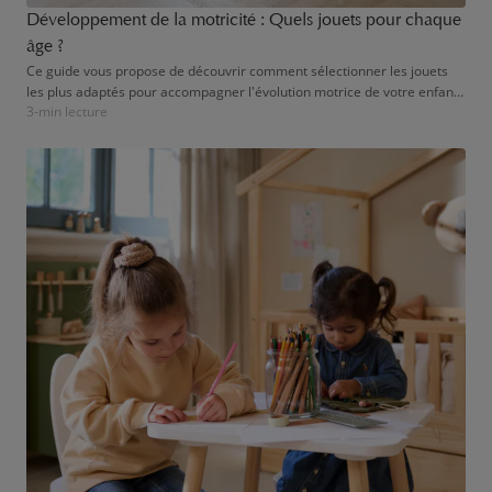
Développement de la motricité : Quels jouets pour chaque
âge ?
Ce guide vous propose de découvrir comment sélectionner les jouets
les plus adaptés pour accompagner l'évolution motrice de votre enfant,
3-min lecture
en tenant compte de son âge et de ses besoins particuliers. Ainsi, vous
contribuerez à son autonomie et élargirez sa perception du monde, un
jouet après l'autre.